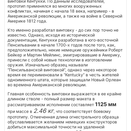
винтовки Кентукки. По данным исследователей,
прототип применялся во многих вооруженных
конфликтах, начиная с начала 18 века, например - в
Американской революции, а также на войне в Северной
Америке 1812 года.
Кто именно разработал винтовку - до сих пор точно не
известно. Однако, исходя из исторической
документации, Кентукки разработана в юго-восточной
Пенсильвании в начале 1700-х годов после того, как,
предположительно, некие немецкие оружейники Роберт
Бейкер и Мартин Мейлинс, эмигрировавшие в Америку,
принесли с собой новые технологии в изготовлении
оружия. Изначально образец называли
“Пенсильванской винтовкой”, однако через некоторое
время ее переименовали в “Kentucky” в честь жителей
одноименного штата, которые защищали Новый Орлеан
во времена Американской революции.
Главная особенность винтовки выражается в ее крайне
длинном стволе - полный размер макета в
1125 мм
рассматриваемом исполнении составляет
2.46 кг
при массе в
, что соответствует боевому
прототипу. Отмеченная длина огнестрельного образца
обуславливается желанием немецких конструкторов
добиться максимальной точности на удаленной