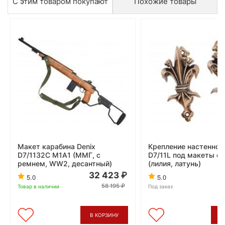
С этим товаром покупают
Похожие товары
Макет карабина Denix
Крепление настенное 
D7/1132C M1A1 (ММГ, с
D7/11L под макеты о
ремнем, WW2, десантный)
(лилия, латунь)
32 423
5.0
5.0
58 195
Товар в наличии
Под заказ
В КОРЗИНУ
В