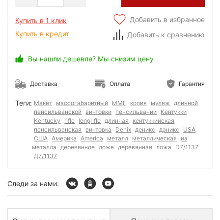
Добавить в избранное
Купить в 1 клик
Купить в кредит
Добавить к сравнению
Вы нашли дешевле? Мы снизим цену
Доставка
Оплата
Гарантия
Теги:
Макет
массогабаритный
ММГ
копия
муляж
длинной
пенсильванской
винтовки
пенсильвании
Кентукки
Kentucky
rifle
longrifle
длинная
кентуккийская
пенсильванская
винтовка
Denix
деникс
дэникс
USA
США
Америка
America
металл
металлическая
из
металла
деревянное
ложе
деревянная
ложа
D7/1137
Д7/1137
Следи за нами: