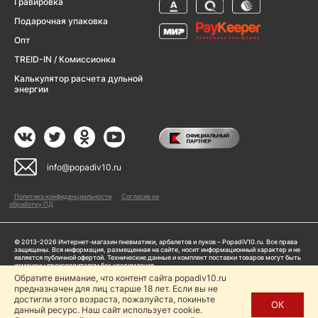
Гравировка
Подарочная упаковка
Опт
TREID-IN / Комиссионка
Калькулятор расчета дульной
энергии
info@popadiv10.ru
Политика конфиденциальности
Согласие на
обработку ПД
© 2013-2026 Интернет-магазин пневматики, арбалетов и луков – PopadiV10.ru. Все права
защищены. Вся информация, размещенная на сайте, носит информационный характер и не
является публичной офертой. Технические данные и комплект поставки товаров могут быть
изменены производителем без уведомления
ИП Жарук Александр Сергеевич, ОГРНИП: 314504704200042
Обратите внимание, что контент сайта popadiv10.ru
Пользуясь сайтом Popadiv10.ru, пользователь автоматически соглашается с условиями,
предназначен для лиц старше 18 лет. Если вы не
прописанными в
Политике конфиденциальности
достигли этого возраста, пожалуйста, покиньте
ОК
данный ресурс. Наш сайт использует cookie.
Копирование любой информации (тексты, фото, видео и др.) с сайта Popadiv10 запрещено,
за исключением наличия письменного согласия администрации сайта Popadiv10.