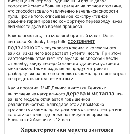
дистанции выстрела - удлиненный бланк давал
пороховой смеси больше времени на полное сгорание,
что способствовало увеличению начальной скорости
пули. Кроме того, описываемое конструктивное
решение гарантировало комфортную перезаряду из-за
видимости дула во время процесса.
Важно отметить, что массогабаритный макет Denix
сохраняет
винтовка Kentucky Long Rifle
подвижность
спускового крючка и капсюльного
замка, из-за чего возрастает аутентичность. При этом
изготовитель отмечает, что муляж не способен вести
стрельбу, ввиду переработанного ударно-спускового
механизма. Также изделие не предусматривает
разборку, из-за чего переделка экземпляра в огнестрел
не представляется возможным.
Как и прототип, ММГ Деникс винтовка Кентукки
дерева и металла
выполнена из натурального
, из-
за чего модель отличается повышенной
реалистичностью. Благодаря этому возможно
применять экземпляр на различных сценах театра или
на съемках кино, где демонстрируются времена
Британской Америки в 18 веке.
Характеристики макета винтовки