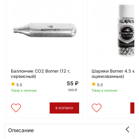
Баллончик CO2 Borner (12 г,
Шарики Borner 4.5 мм
сервисный)
оцинкованные)
55
5.0
5.0
100
Товар в наличии
Товар в наличии
В КОРЗИНУ
В
Описание