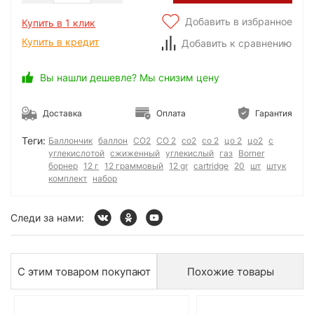
Добавить в избранное
Купить в 1 клик
Купить в кредит
Добавить к сравнению
Вы нашли дешевле? Мы снизим цену
Доставка
Оплата
Гарантия
Теги:
Баллончик
баллон
CO2
CO 2
со2
со 2
цо 2
цо2
с
углекислотой
сжиженный
углекислый
газ
Borner
борнер
12 г
12 граммовый
12 gr
cartridge
20
шт
штук
комплект
набор
Следи за нами:
С этим товаром покупают
Похожие товары