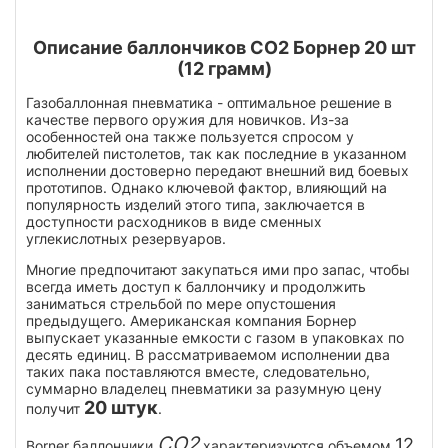
Описание баллончиков СО2 Борнер 20 шт
(12 грамм)
Газобаллонная пневматика - оптимальное решение в
качестве первого оружия для новичков. Из-за
особенностей она также пользуется спросом у
любителей пистолетов, так как последние в указанном
исполнении достоверно передают внешний вид боевых
прототипов. Однако ключевой фактор, влияющий на
популярность изделий этого типа, заключается в
доступности расходников в виде сменных
углекислотных резервуаров.
Многие предпочитают закупаться ими про запас, чтобы
всегда иметь доступ к баллончику и продолжить
заниматься стрельбой по мере опустошения
предыдущего. Американская компания Борнер
выпускает указанные емкости с газом в упаковках по
десять единиц. В рассматриваемом исполнении два
таких пака поставляются вместе, следовательно,
суммарно владелец пневматики за разумную цену
20 штук
получит
.
CO2
12
Borner баллончики
характеризуются объемом