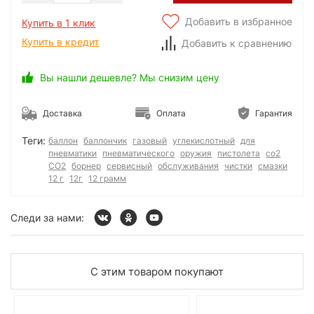
Добавить в избранное
Купить в 1 клик
Купить в кредит
Добавить к сравнению
Вы нашли дешевле? Мы снизим цену
Доставка
Оплата
Гарантия
Теги:
баллон
баллончик
газовый
углекислотный
для
пневматики
пневматического
оружия
пистолета
со2
CO2
борнер
сервисный
обслуживания
чистки
смазки
12 г
12г
12 грамм
Следи за нами:
С этим товаром покупают