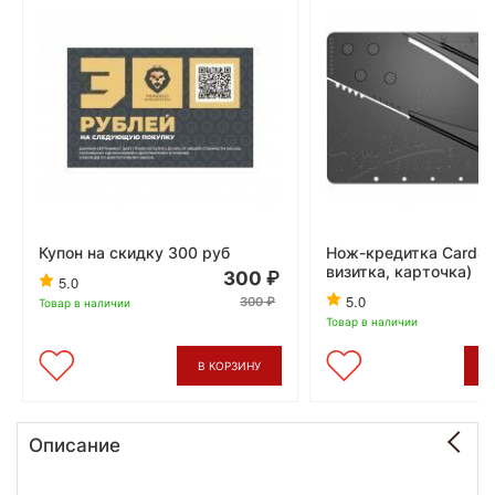
Купон на скидку 300 руб
Нож-кредитка CardSh
визитка, карточка)
300
5.0
5.0
300
Товар в наличии
Товар в наличии
В КОРЗИНУ
В
Описание