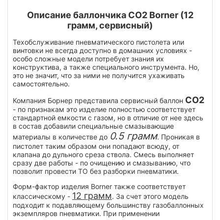
Описание баллончика СО2 Borner (12
грамм, сервисный)
Техобслуживание пневматического пистолета или
винтовки не всегда доступно в домашних условиях -
особо сложные модели потребует знания их
конструктива, а также специального инструмента. Но,
это не значит, что за ними не получится ухаживать
самостоятельно.
CO2
Компания Борнер представила сервисный баллон
- по признакам это изделие полностью соответствует
стандартной емкости с газом, но в отличие от нее здесь
в состав добавили специальные смазывающие
0.5 грамм
материалы в количестве до
. Проникая в
пистолет таким образом они попадают всюду, от
клапана до дульного среза ствола. Смесь выполняет
сразу две работы - по очищению и смазыванию, что
позволит провести ТО без разборки пневматики.
Форм-фактор изделия Borner также соответствует
12 грамм
классическому -
. За счет этого модель
подходит к подавляющему большинству газобаллонных
экземпляров пневматики. При применении