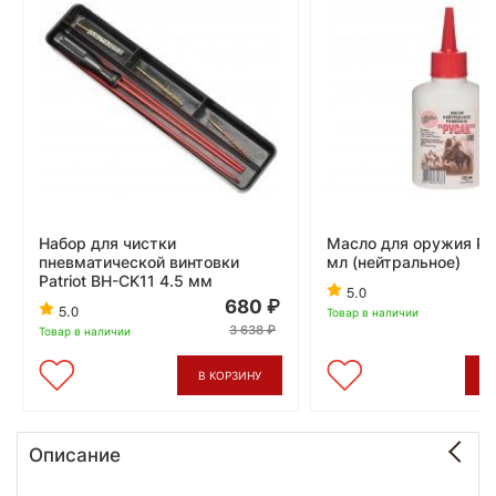
Набор для чистки
Масло для оружия Ру
пневматической винтовки
мл (нейтральное)
Patriot BH-CK11 4.5 мм
5.0
680
5.0
Товар в наличии
3 638
Товар в наличии
В КОРЗИНУ
В
Описание