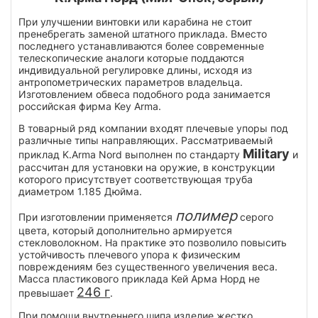
При улучшении винтовки или карабина не стоит
пренебрегать заменой штатного приклада. Вместо
последнего устанавливаются более современные
телескопические аналоги которые поддаются
индивидуальной регулировке длины, исходя из
антропометрических параметров владельца.
Изготовлением обвеса подобного рода занимается
российская фирма Key Arma.
В товарный ряд компании входят плечевые упоры под
различные типы направляющих. Рассматриваемый
Military
приклад K.Arma Nord выполнен по стандарту
и
рассчитан для установки на оружие, в конструкции
которого присутствует соответствующая труба
диаметром 1.185 Дюйма.
полимер
При изготовлении применяется
серого
цвета, который дополнительно армируется
стекловолокном. На практике это позволило повысить
устойчивость плечевого упора к физическим
повреждениям без существенного увеличения веса.
Масса пластикового приклада Кей Арма Норд не
246 г
превышает
.
При помощи внутреннего шипа изделие жестко