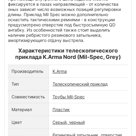
фиксируется в пазах направляющей - от количества
оных зависит число возможных позиций регулировки
длины. Приклад Mil Spec можно дополнительно
оснастить тактическими ремнями - в конструкции
предусмотрено отверстие под быстросъемную QD
антабку. Из особенностей также стоит выделить
наличие ребристого резинового затыльника,
амортизирующего отдачу выстрела.
Характеристики телескопического
приклада K.Arma Nord (Mil-Spec, Grey)
Производитель
K.Arma
Тип
Телескопический приклад
Совместимость
Трубы Mil-Spec
Материал
Пластик
Цвет
Серый, черный
Резиновый затыльник, отверстие