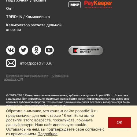
Подарочная упаковка
Опт
TREID-IN / Комиссионка
Калькулятор расчета дульной
энергии
info@popadiv10.ru
Политика конфиденциальности
Согласие на
обработку ПД
© 2013-2026 Интернет-магазин пневматики, арбалетов и луков – PopadiV10.ru. Все права
защищены. Вся информация, размещенная на сайте, носит информационный характер и не
является публичной офертой. Технические данные и комплект поставки товаров могут быть
изменены производителем без уведомления
ИП Жарук Александр Сергеевич, ОГРНИП: 314504704200042
Обратите внимание, что контент сайта popadiv10.ru
Пользуясь сайтом Popadiv10.ru, пользователь автоматически соглашается с условиями,
предназначен для лиц старше 18 лет. Если вы не
прописанными в
Политике конфиденциальности
достигли этого возраста, пожалуйста, покиньте
ОК
данный ресурс. Наш сайт использует cookie.
Копирование любой информации (тексты, фото, видео и др.) с сайта Popadiv10 запрещено,
за исключением наличия письменного согласия администрации сайта Popadiv10.
Оставаясь на нём, вы подтверждаете своё согласие с
их применением.
Подробнее