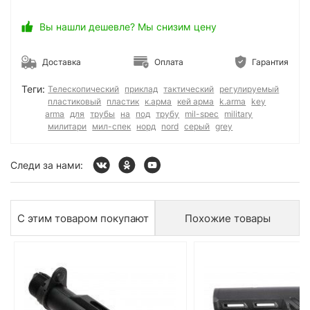
Вы нашли дешевле? Мы снизим цену
Доставка
Оплата
Гарантия
Теги:
Телескопический
приклад
тактический
регулируемый
пластиковый
пластик
к.арма
кей арма
k.arma
key
arma
для
трубы
на
под
трубу
mil-spec
military
милитари
мил-спек
норд
nord
серый
grey
Следи за нами:
С этим товаром покупают
Похожие товары