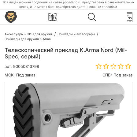
Вся лицензионная продукция на сайте popadiv10.ru представлена в ознакомительных
целях, и не может быть приобретена дистанционным способом.
Аксессуары и ЗИП для оружия
Приклады и аксессуары
Приклады для оружия K.Arma
Телескопический приклад K.Arma Nord (Mil-
Spec, серый)
арт.
90050813798
МСК:
Под заказ
СПБ:
Под заказ