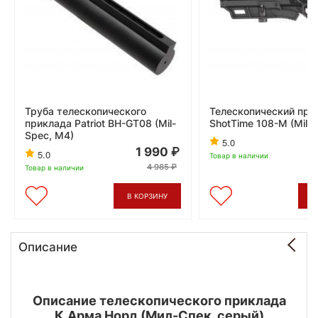
Труба телескопического
Телескопический при
приклада Patriot BH-GT08 (Mil-
ShotTime 108-M (Mil-
Spec, M4)
5.0
1 990
5.0
Товар в наличии
4 985
Товар в наличии
В КОРЗИНУ
В
Описание
Описание телескопического приклада
К.Арма Норд (Мил-Спек, серый)