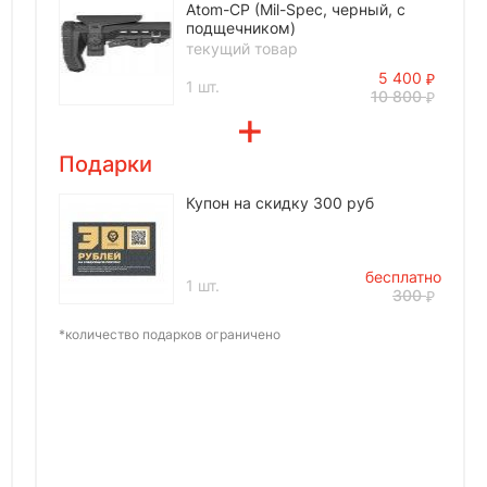
Atom-CP (Mil-Spec, черный, с
подщечником)
текущий товар
5 400
1 шт.
10 800
Подарки
Купон на скидку 300 руб
бесплатно
1 шт.
300
*количество подарков ограничено