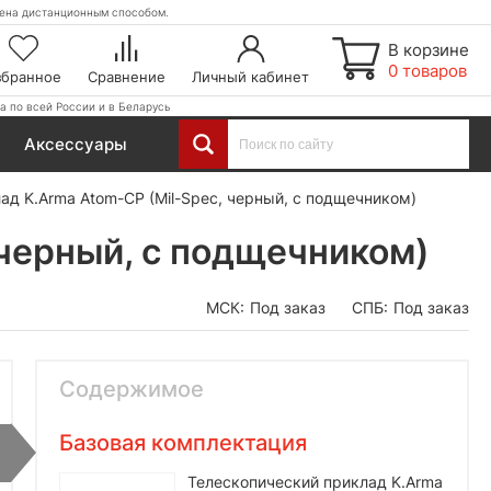
етена дистанционным способом.
В корзине
0 товаров
збранное
Сравнение
Личный кабинет
а по всей России и в Беларусь
Аксессуары
ад K.Arma Atom-CP (Mil-Spec, черный, с подщечником)
 черный, с подщечником)
МСК:
Под заказ
СПБ:
Под заказ
Содержимое
Базовая комплектация
Телескопический приклад K.Arma