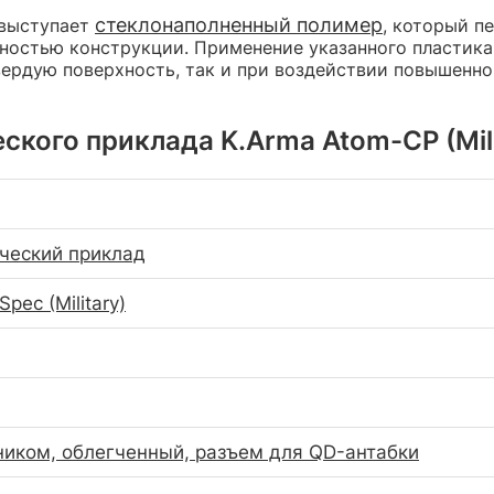
стеклонаполненный полимер
 выступает
, который п
остью конструкции. Применение указанного пластика
твердую поверхность, так и при воздействии повышенн
ского приклада K.Arma Atom-CP (Mil-
ческий приклад
Spec (Military)
иком, облегченный, разъем для QD-антабки