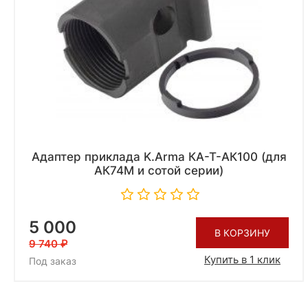
Адаптер приклада K.Arma КА-Т-АК100 (для
АК74М и сотой серии)
5 000
В КОРЗИНУ
9 740
Купить в 1 клик
Под заказ