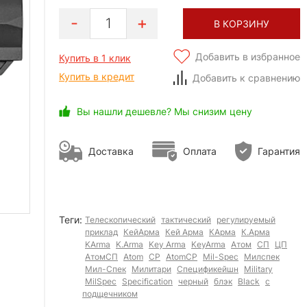
1
В КОРЗИНУ
Добавить в избранное
Купить в 1 клик
Купить в кредит
Добавить к сравнению
Вы нашли дешевле? Мы снизим цену
Доставка
Оплата
Гарантия
Теги:
Телескопический
тактический
регулируемый
приклад
КейАрма
Кей Арма
КАрма
К.Арма
KArma
K.Arma
Key Arma
KeyArma
Атом
СП
ЦП
АтомСП
Atom
CP
AtomCP
Mil-Spec
Милспек
Мил-Спек
Милитари
Спецификейшн
Military
MilSpec
Specification
черный
блэк
Black
с
подщечником