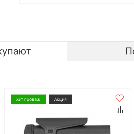
купают
П
Хит продаж
Акция