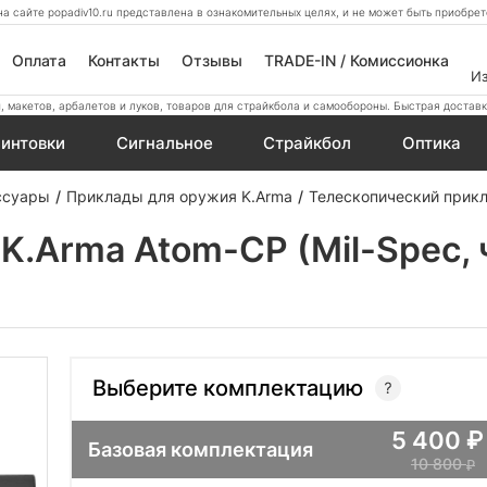
а сайте popadiv10.ru представлена в ознакомительных целях, и не может быть приобр
Оплата
Контакты
Отзывы
TRADE-IN / Комиссионка
И
 макетов, арбалетов и луков, товаров для страйкбола и самообороны. Быстрая доставк
интовки
Сигнальное
Страйкбол
Оптика
ссуары
Приклады для оружия K.Arma
Телескопический прикл
K.Arma Atom-CP (Mil-Spec,
Выберите комплектацию
5 400
Базовая комплектация
10 800