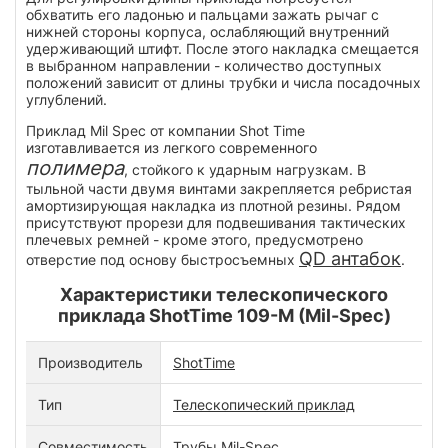
обхватить его ладонью и пальцами зажать рычаг с
нижней стороны корпуса, ослабляющий внутренний
удерживающий штифт. После этого накладка смещается
в выбранном направлении - количество доступных
положений зависит от длины трубки и числа посадочных
углублений.
Приклад Mil Spec от компании Shot Time
изготавливается из легкого современного
полимера
, стойкого к ударным нагрузкам. В
тыльной части двумя винтами закрепляется ребристая
амортизирующая накладка из плотной резины. Рядом
присутствуют прорези для подвешивания тактических
плечевых ремней - кроме этого, предусмотрено
QD антабок
отверстие под основу быстросъемных
.
Характеристики телескопического
приклада ShotTime 109-M (Mil-Spec)
Производитель
ShotTime
Тип
Телескопический приклад
Совместимость
Трубы Mil-Spec