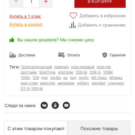
1
В КОРЗИНУ
Добавить в избранное
Купить в 1 клик
Купить в кредит
Добавить к сравнению
Вы нашли дешевле? Мы снизим цену
Доставка
Оплата
Гарантия
Теги:
Телескопический
приклад
пластиковый
пластик
Шоттайм
ShotTime
shot time
109-М
109-m
109М
109m
109
для
трубы
на
под
трубу
Mil-Spec
Milspec
мил-спек
милспек
милитари
military
standart
стандарт
ST-S-109-M
Следи за нами:
С этим товаром покупают
Похожие товары