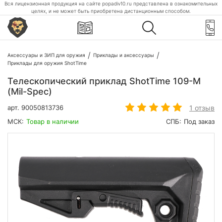
Вся лицензионная продукция на сайте popadiv10.ru представлена в ознакомительных
целях, и не может быть приобретена дистанционным способом.
Аксессуары и ЗИП для оружия
Приклады и аксессуары
Приклады для оружия ShotTime
Телескопический приклад ShotTime 109-M
(Mil-Spec)
1 отзыв
арт.
90050813736
МСК:
Товар в наличии
СПБ:
Под заказ