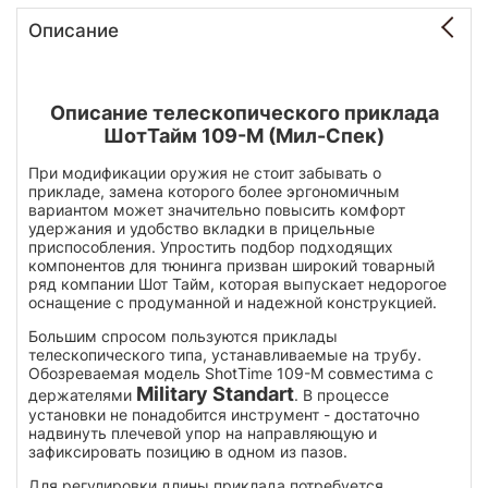
Описание
Описание телескопического приклада
ШотТайм 109-М (Мил-Спек)
При модификации оружия не стоит забывать о
прикладе, замена которого более эргономичным
вариантом может значительно повысить комфорт
удержания и удобство вкладки в прицельные
приспособления. Упростить подбор подходящих
компонентов для тюнинга призван широкий товарный
ряд компании Шот Тайм, которая выпускает недорогое
оснащение с продуманной и надежной конструкцией.
Большим спросом пользуются приклады
телескопического типа, устанавливаемые на трубу.
Обозреваемая модель ShotTime 109-M совместима с
Military Standart
держателями
. В процессе
установки не понадобится инструмент - достаточно
надвинуть плечевой упор на направляющую и
зафиксировать позицию в одном из пазов.
Для регулировки длины приклада потребуется