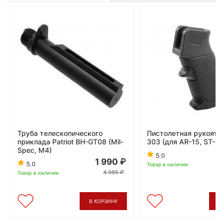
Труба телескопического
Пистолетная рукоять
приклада Patriot BH-GT08 (Mil-
303 (для AR-15, ST-G
Spec, M4)
5.0
1 990
5.0
Товар в наличии
4 985
Товар в наличии
В КОРЗИНУ
В