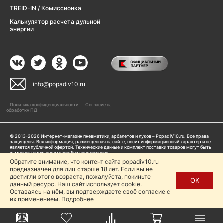
TREID-IN / Комиссионка
Калькулятор расчета дульной
энергии
info@popadiv10.ru
Политика конфиденциальности
Согласие на
обработку ПД
© 2013-2026 Интернет-магазин пневматики, арбалетов и луков – PopadiV10.ru. Все права
защищены. Вся информация, размещенная на сайте, носит информационный характер и не
является публичной офертой. Технические данные и комплект поставки товаров могут быть
изменены производителем без уведомления
ИП Жарук Александр Сергеевич, ОГРНИП: 314504704200042
Обратите внимание, что контент сайта popadiv10.ru
Пользуясь сайтом Popadiv10.ru, пользователь автоматически соглашается с условиями,
предназначен для лиц старше 18 лет. Если вы не
прописанными в
Политике конфиденциальности
достигли этого возраста, пожалуйста, покиньте
ОК
данный ресурс. Наш сайт использует cookie.
Копирование любой информации (тексты, фото, видео и др.) с сайта Popadiv10 запрещено,
за исключением наличия письменного согласия администрации сайта Popadiv10.
Оставаясь на нём, вы подтверждаете своё согласие с
их применением.
Подробнее