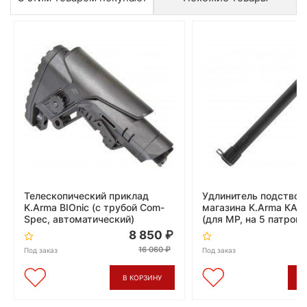
Телескопический приклад
Удлинитель подствол
K.Arma BIOnic (с трубой Com-
магазина K.Arma КА
Spec, автоматический)
(для MP, на 5 патроно
8 850
16 060
Под заказ
Под заказ
В КОРЗИНУ
В