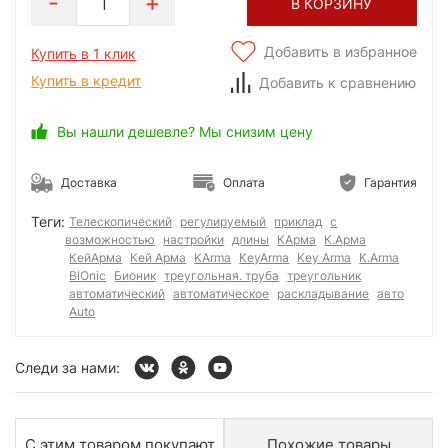
1
В КОРЗИНУ
Добавить в избранное
Купить в 1 клик
Купить в кредит
Добавить к сравнению
Вы нашли дешевле? Мы снизим цену
Доставка
Оплата
Гарантия
Теги:
Телескопический
регулируемый
приклад
с
возможностью
настройки
длины
КАрма
К.Арма
КейАрма
Кей Арма
KArma
KeyArma
Key Arma
K.Arma
BIOnic
Бионик
треугольная. труба
треугольник
автоматический
автоматическое
раскладывание
авто
Auto
Следи за нами:
С этим товаром покупают
Похожие товары