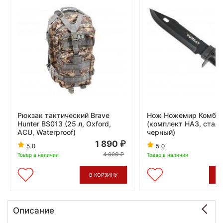
Рюкзак тактический Brave
Нож Ножемир Комбат
Hunter BS013 (25 л, Oxford,
(комплект НАЗ, сталь
ACU, Waterproof)
черный)
1 890
5.0
5.0
4 990
Товар в наличии
Товар в наличии
В КОРЗИНУ
В
Описание