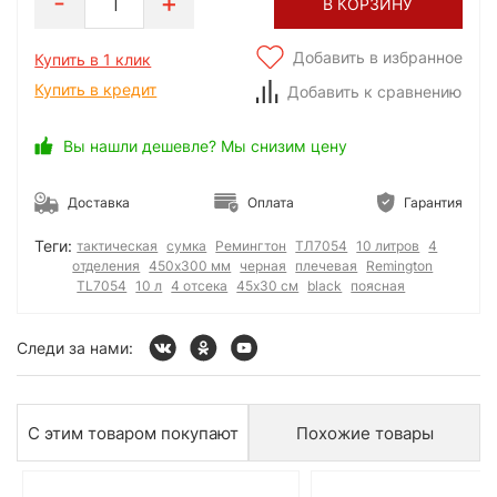
1
В КОРЗИНУ
Добавить в избранное
Купить в 1 клик
Купить в кредит
Добавить к сравнению
Вы нашли дешевле? Мы снизим цену
Доставка
Оплата
Гарантия
Теги:
тактическая
сумка
Ремингтон
ТЛ7054
10 литров
4
отделения
450х300 мм
черная
плечевая
Remington
TL7054
10 л
4 отсека
45x30 см
black
поясная
Следи за нами:
С этим товаром покупают
Похожие товары