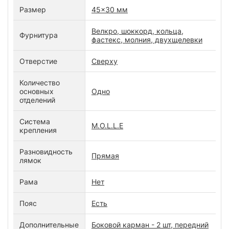
Размер
45x30 мм
Велкро, шоккорд, кольца,
Фурнитура
фастекс, молния, двухщелевки
Отверстие
Сверху
Количество
основных
Одно
отделений
Система
M.O.L.L.E
крепления
Разновидность
Прямая
лямок
Рама
Нет
Пояс
Есть
Дополнительные
Боковой карман - 2 шт, передний