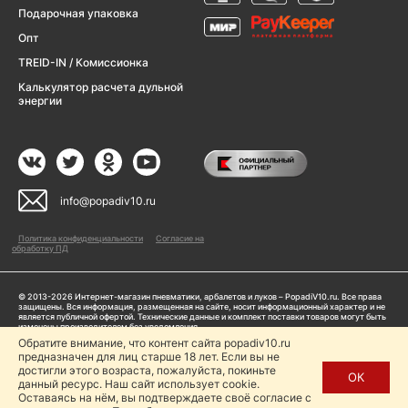
Подарочная упаковка
Опт
TREID-IN / Комиссионка
Калькулятор расчета дульной
энергии
info@popadiv10.ru
Политика конфиденциальности
Согласие на
обработку ПД
© 2013-2026 Интернет-магазин пневматики, арбалетов и луков – PopadiV10.ru. Все права
защищены. Вся информация, размещенная на сайте, носит информационный характер и не
является публичной офертой. Технические данные и комплект поставки товаров могут быть
изменены производителем без уведомления
ИП Жарук Александр Сергеевич, ОГРНИП: 314504704200042
Обратите внимание, что контент сайта popadiv10.ru
предназначен для лиц старше 18 лет. Если вы не
Пользуясь сайтом Popadiv10.ru, пользователь автоматически соглашается с условиями,
прописанными в
Политике конфиденциальности
достигли этого возраста, пожалуйста, покиньте
ОК
данный ресурс. Наш сайт использует cookie.
Копирование любой информации (тексты, фото, видео и др.) с сайта Popadiv10 запрещено,
за исключением наличия письменного согласия администрации сайта Popadiv10.
Оставаясь на нём, вы подтверждаете своё согласие с