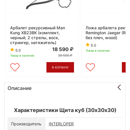
Арбалет рекурсивный Man
Ложа арбалета рекур
Kung XB23BK (комплект,
Remington Jaeger (R-
черный, 2 стрелы, воск,
без плеч, wood)
стрингер, натяжитель)
5.0
18 590
5.0
Товар в наличии
38 590
Товар в наличии
В КОРЗИНУ
В
Описание
Характеристики Щита куб (30х30х30)
Производитель
INTERLOPER