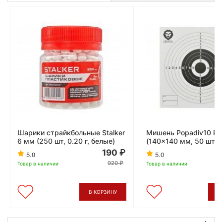
Шарики страйкбольные Stalker
Мишень Popadiv10 P
6 мм (250 шт, 0.20 г, белые)
(140x140 мм, 50 шт, 
190
5.0
5.0
920
Товар в наличии
Товар в наличии
В КОРЗИНУ
В