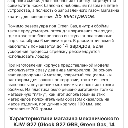
заправки смеси. Для наполнения стрелку потребуется
совместить носик баллона с небольшим пазом на пятке
устройства, а полностью заправленного газом магазина
55 выстрелов
хватит для совершения
.
Помимо резервуара под Green Gas, внутри обоймы
также предусмотрен отсек для заряжания снарядов,
где в качестве боеприпасов выступают пластиковые
шары калибром 6 миллиметров. В рассматриваемый
14 зарядов
накопитель помещается до
, а для
ускорения процесса стрелкку рекомендуется
использовать лоадер.
При изготовлении корпуса представленной модели
используется сразу два вида материалов. За основу
взят ударопрочный металл, покрытый специальным
раствором для защиты от коррозии, также из него
выполнены внутренние механизмы и внешние стенки
обоймы. Из пластика было решено изготовить только
магазинную "пятку", как итог использование этих
материалов положительным образом сказалось на
массе изделия, при длине корпуса 100 мм, вес
составляет 200 грамм.
Характеристики магазина механического
KJW G27 (Glock G27 GBB, Green Gas, 14