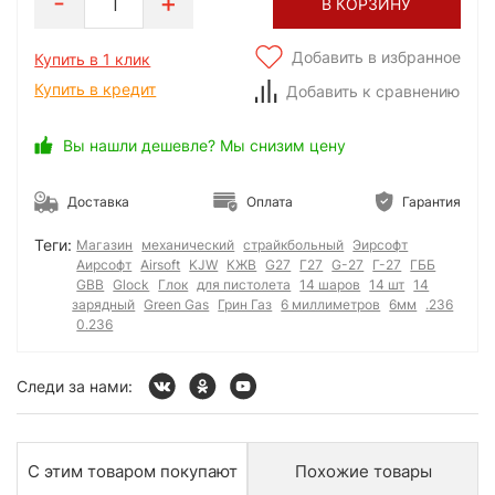
1
В КОРЗИНУ
Добавить в избранное
Купить в 1 клик
Купить в кредит
Добавить к сравнению
Вы нашли дешевле? Мы снизим цену
Доставка
Оплата
Гарантия
Теги:
Магазин
механический
страйкбольный
Эирсофт
Аирсофт
Airsoft
KJW
КЖВ
G27
Г27
G-27
Г-27
ГББ
GBB
Glock
Глок
для пистолета
14 шаров
14 шт
14
зарядный
Green Gas
Грин Газ
6 миллиметров
6мм
.236
0.236
Следи за нами:
С этим товаром покупают
Похожие товары