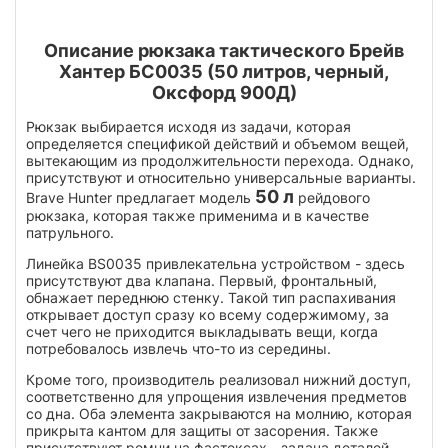
Описание рюкзака тактического Брейв
Хантер БС0035 (50 литров, черный,
Оксфорд 900Д)
Рюкзак выбирается исходя из задачи, которая
определяется спецификой действий и объемом вещей,
вытекающим из продолжительности перехода. Однако,
присутствуют и относительно универсальные варианты.
50 л
Brave Hunter предлагает модель
рейдового
рюкзака, которая также применима и в качестве
патрульного.
Линейка BS0035 привлекательна устройством - здесь
присутствуют два клапана. Первый, фронтальный,
обнажает переднюю стенку. Такой тип распахивания
открывает доступ сразу ко всему содержимому, за
счет чего не приходится выкладывать вещи, когда
потребовалось извлечь что-то из середины.
Кроме того, производитель реализовал нижний доступ,
соответственно для упрощения извлечения предметов
со дна. Оба элемента закрываются на молнию, которая
прикрыта кантом для защиты от засорения. Также
присутствуют ремни на фастексах - задача деталей