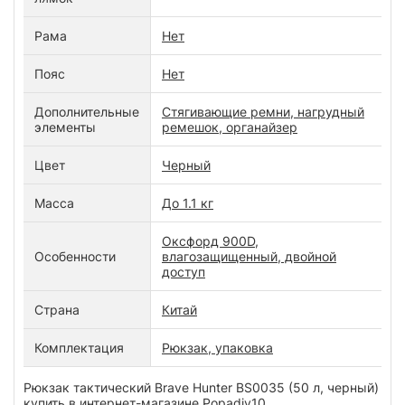
Рама
Нет
Пояс
Нет
Дополнительные
Стягивающие ремни, нагрудный
элементы
ремешок, органайзер
Цвет
Черный
Масса
До 1.1 кг
Оксфорд 900D,
Особенности
влагозащищенный, двойной
доступ
Страна
Китай
Комплектация
Рюкзак, упаковка
Рюкзак тактический Brave Hunter BS0035 (50 л, черный)
купить в интернет-магазине Popadiv10.