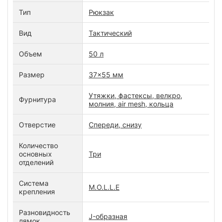
Тип
Рюкзак
Вид
Тактический
Объем
50 л
Размер
37x55 мм
Утяжки, фастексы, велкро,
Фурнитура
молния, air mesh, кольца
Отверстие
Спереди, снизу
Количество
основных
Три
отделений
Система
M.O.L.L.E
крепления
Разновидность
J-образная
лямок