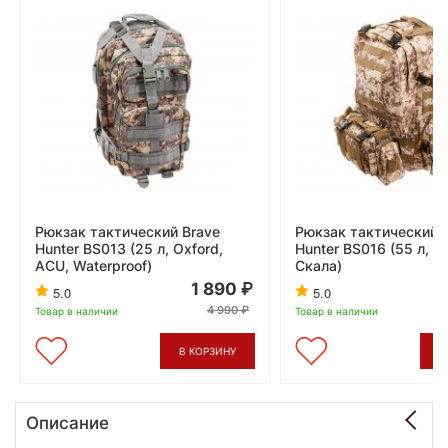
Рюкзак тактический Brave
Рюкзак тактический 
Hunter BS013 (25 л, Oxford,
Hunter BS016 (55 л, П
ACU, Waterproof)
Скала)
1 890
5.0
5.0
4 990
Товар в наличии
Товар в наличии
В КОРЗИНУ
В
Описание