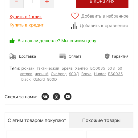
1
В КОРЗИНУ
Добавить в избранное
Купить в 1 клик
Купить в кредит
Добавить к сравнению
Вы нашли дешевле? Мы снизим цену
Доставка
Оплата
Гарантия
Теги:
рюкзак
тактический
Брейв
Хантер
БС0035
50 л
50
литров
черный
Оксфорд
900Д
Brave
Hunter
BS0035
black
Oxford
900D
Следи за нами:
С этим товаром покупают
Похожие товары