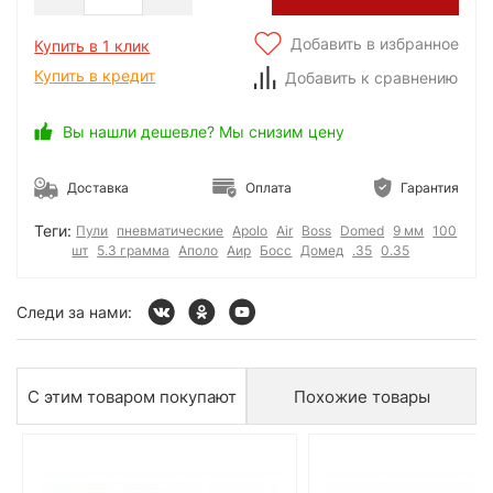
Добавить в избранное
Купить в 1 клик
Купить в кредит
Добавить к сравнению
Вы нашли дешевле? Мы снизим цену
Доставка
Оплата
Гарантия
Теги:
Пули
пневматические
Apolo
Air
Boss
Domed
9 мм
100
шт
5.3 грамма
Аполо
Аир
Босс
Домед
.35
0.35
Следи за нами:
С этим товаром покупают
Похожие товары