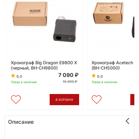
Хронограф Big Dragon E9800 X
Хронограф Acetech A
(черный, BH-CH9800)
(BH-CH5000)
7 090
5.0
5.0
15 099
Товар в наличии
Товар в наличии
В КОРЗИНУ
В
Описание