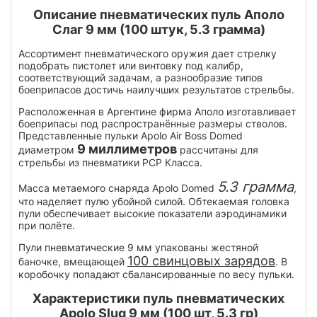
Описание пневматических пуль Аполо
Слаг 9 мм (100 штук, 5.3 грамма)
Ассортимент пневматического оружия дает стрелку
подобрать пистолет или винтовку под калибр,
соответствующий задачам, а разнообразие типов
боеприпасов достичь наилучших результатов стрельбы.
Расположенная в Аргентине фирма Аполо изготавливает
боеприпасы под распространённые размеры стволов.
Представленные пульки Apolo Air Boss Domed
9 миллиметров
диаметром
рассчитаны для
стрельбы из пневматики PCP Класса.
5.3 грамма
Масса метаемого снаряда Apolo Domed
,
что наделяет пулю убойной силой. Обтекаемая головка
пули обеспечивает высокие показатели аэродинамики
при полёте.
Пули пневматические 9 мм упакованы жестяной
100 свинцовых зарядов
баночке, вмещающей
. В
коробочку попадают сбалансированные по весу пульки.
Характеристики пуль пневматических
Apolo Slug 9 мм (100 шт, 5.3 гр)