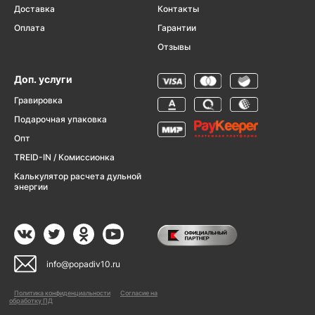
Доставка
Контакты
Оплата
Гарантии
Отзывы
Доп. услуги
Гравировка
Подарочная упаковка
Опт
TREID-IN / Комиссионка
Калькулятор расчета дульной
энергии
info@popadiv10.ru
Политика конфиденциальности
Согласие на
обработку ПД