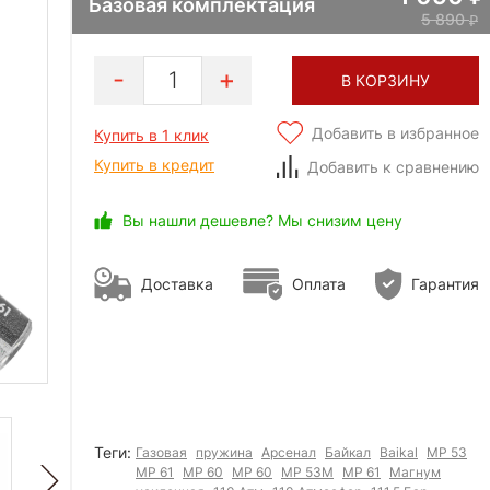
Базовая комплектация
5 890
1
В КОРЗИНУ
Добавить в избранное
Купить в 1 клик
Купить в кредит
Добавить к сравнению
Вы нашли дешевле? Мы снизим цену
Доставка
Оплата
Гарантия
Теги:
Газовая
пружина
Арсенал
Байкал
Baikal
МР 53
МР 61
МР 60
MP 60
MP 53M
MP 61
Магнум