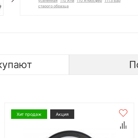
усиленная
110 Атм
110 Атмосфер
111.5 Бар
старого образца
купают
П
Хит продаж
Акция