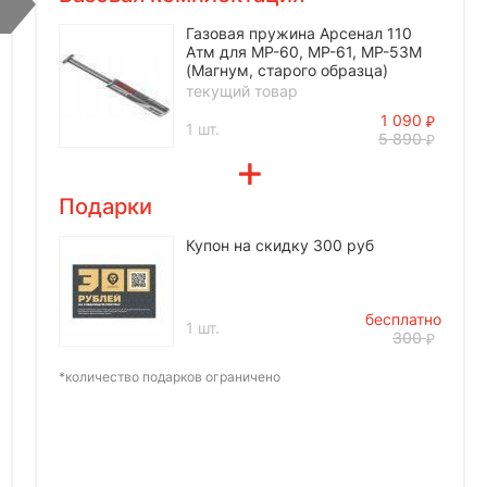
Газовая пружина Арсенал 110
Атм для МР-60, МР-61, МР-53М
(Магнум, старого образца)
текущий товар
1 090
1 шт.
5 890
Подарки
Купон на скидку 300 руб
бесплатно
1 шт.
300
*количество подарков ограничено