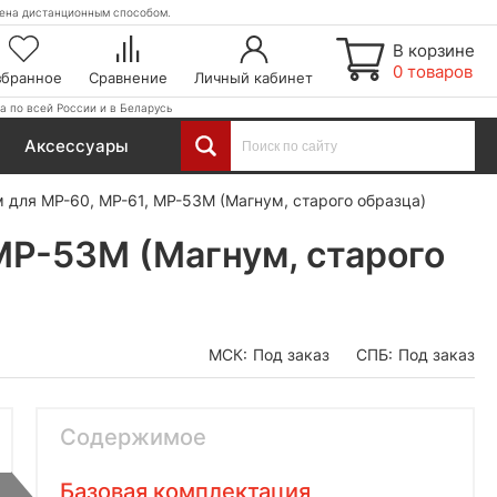
етена дистанционным способом.
В корзине
0 товаров
збранное
Сравнение
Личный кабинет
а по всей России и в Беларусь
Аксессуары
 для МР-60, МР-61, МР-53М (Магнум, старого образца)
МР-53М (Магнум, старого
МСК:
Под заказ
СПБ:
Под заказ
Содержимое
Базовая комплектация