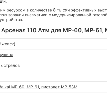
ции.
8 тысяч
чим ресурсом в количестве
эффективных выст
использовании пневматики с модернизированной газов
 устройства.
Арсенал 110 Атм для МР-60, МР-61, 
Ижевск)
ружина
выстрелов
Baikal MP-60, MP-61, пистолет MP-53М