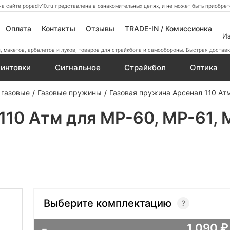
а сайте popadiv10.ru представлена в ознакомительных целях, и не может быть приобр
Оплата
Контакты
Отзывы
TRADE-IN / Комиссионка
И
 макетов, арбалетов и луков, товаров для страйкбола и самообороны. Быстрая доставк
интовки
Сигнальное
Страйкбол
Оптика
 газовые
Газовые пружины
Газовая пружина Арсенал 110 Атм
110 Атм для МР-60, МР-61, 
Выберите комплектацию
1 090