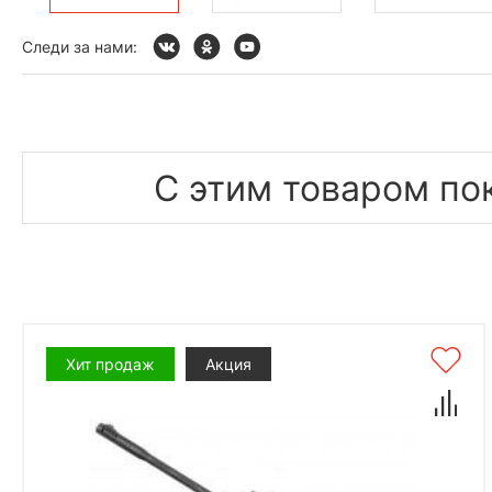
Следи за нами:
С этим товаром по
Хит продаж
Акция