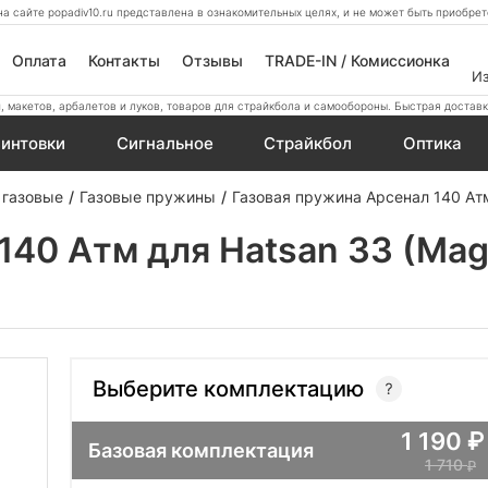
а сайте popadiv10.ru представлена в ознакомительных целях, и не может быть приобр
Оплата
Контакты
Отзывы
TRADE-IN / Комиссионка
И
 макетов, арбалетов и луков, товаров для страйкбола и самообороны. Быстрая доставк
интовки
Сигнальное
Страйкбол
Оптика
 газовые
Газовые пружины
Газовая пружина Арсенал 140 Ат
140 Атм для Hatsan 33 (Ma
Выберите комплектацию
1 190
Базовая комплектация
1 710