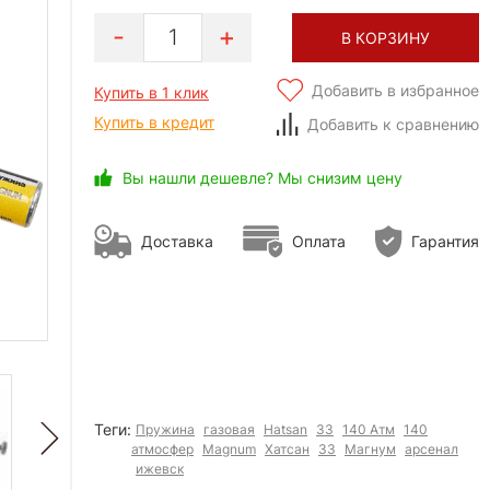
1
В КОРЗИНУ
Добавить в избранное
Купить в 1 клик
Купить в кредит
Добавить к сравнению
Вы нашли дешевле? Мы снизим цену
Доставка
Оплата
Гарантия
Теги:
Пружина
газовая
Hatsan
33
140 Атм
140
атмосфер
Magnum
Хатсан
33
Магнум
арсенал
ижевск