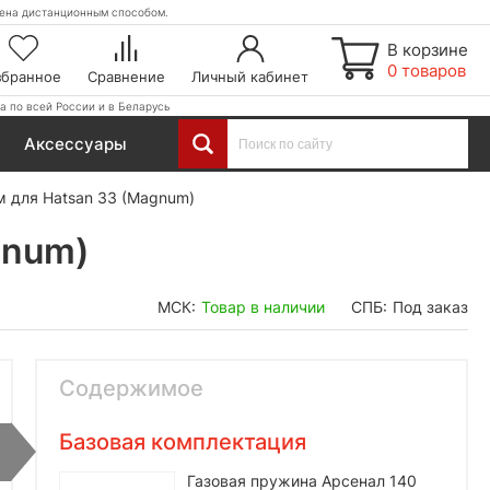
етена дистанционным способом.
В корзине
0 товаров
збранное
Сравнение
Личный кабинет
а по всей России и в Беларусь
Аксессуары
м для Hatsan 33 (Magnum)
gnum)
МСК:
Товар в наличии
СПБ:
Под заказ
Содержимое
Базовая комплектация
Газовая пружина Арсенал 140