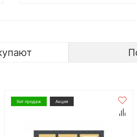
купают
П
Хит продаж
Акция