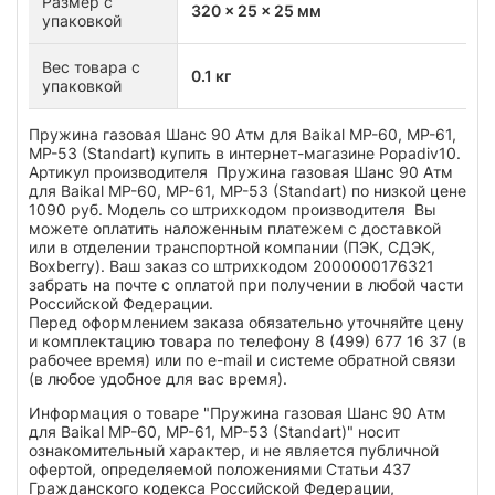
Размер с
320 x 25 x 25 мм
упаковкой
Вес товара с
0.1 кг
упаковкой
Пружина газовая Шанс 90 Атм для Baikal МР-60, МР-61,
МР-53 (Standart) купить в интернет-магазине Popadiv10.
Артикул производителя Пружина газовая Шанс 90 Атм
для Baikal МР-60, МР-61, МР-53 (Standart) по низкой цене
1090 руб. Модель со штрихкодом производителя Вы
можете оплатить наложенным платежем с доставкой
или в отделении транспортной компании (ПЭК, СДЭК,
Boxberry). Ваш заказ со штрихкодом 2000000176321
забрать на почте с оплатой при получении в любой части
Российской Федерации.
Перед оформлением заказа обязательно уточняйте цену
и комплектацию товара по телефону 8 (499) 677 16 37 (в
рабочее время) или по e-mail и системе обратной связи
(в любое удобное для вас время).
Информация о товаре "Пружина газовая Шанс 90 Атм
для Baikal МР-60, МР-61, МР-53 (Standart)" носит
ознакомительный характер, и не является публичной
офертой, определяемой положениями Статьи 437
Гражданского кодекса Российской Федерации,