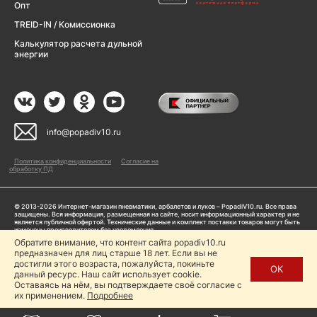
Опт
TREID-IN / Комиссионка
Калькулятор расчета дульной
энергии
info@popadiv10.ru
Политика конфиденциальности
Согласие на
обработку ПД
© 2013-2026 Интернет-магазин пневматики, арбалетов и луков – PopadiV10.ru. Все права
защищены. Вся информация, размещенная на сайте, носит информационный характер и не
является публичной офертой. Технические данные и комплект поставки товаров могут быть
изменены производителем без уведомления
ИП Жарук Александр Сергеевич, ОГРНИП: 314504704200042
Обратите внимание, что контент сайта popadiv10.ru
Пользуясь сайтом Popadiv10.ru, пользователь автоматически соглашается с условиями,
предназначен для лиц старше 18 лет. Если вы не
прописанными в
Политике конфиденциальности
достигли этого возраста, пожалуйста, покиньте
ОК
данный ресурс. Наш сайт использует cookie.
Копирование любой информации (тексты, фото, видео и др.) с сайта Popadiv10 запрещено,
за исключением наличия письменного согласия администрации сайта Popadiv10.
Оставаясь на нём, вы подтверждаете своё согласие с
их применением.
Подробнее