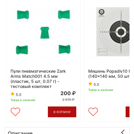
Пули пневматические Zark
Мишень Popadiv10 P
Arms Match001 4.5 мм
(140x140 мм, 50 шт, 
(пластик, 5 шт, 0.07 г) -
5.0
тестовый комплект
Товар в наличии
200
5.0
2 975
Товар в наличии
В КОРЗИНУ
В
Описание