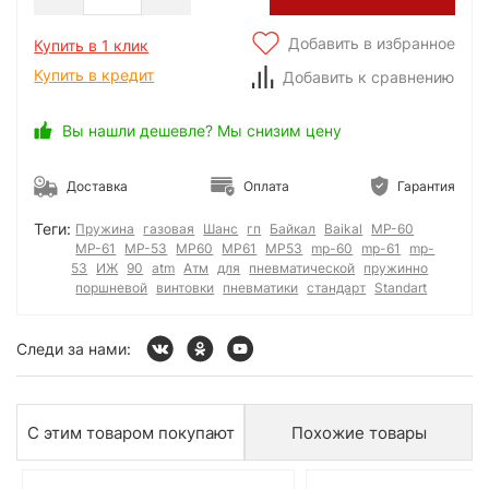
Добавить в избранное
Купить в 1 клик
Купить в кредит
Добавить к сравнению
Вы нашли дешевле? Мы снизим цену
Доставка
Оплата
Гарантия
Теги:
Пружина
газовая
Шанс
гп
Байкал
Baikal
МР-60
МР-61
МР-53
МР60
МР61
МР53
mp-60
mp-61
mp-
53
ИЖ
90
atm
Атм
для
пневматической
пружинно
поршневой
винтовки
пневматики
стандарт
Standart
Следи за нами:
С этим товаром покупают
Похожие товары