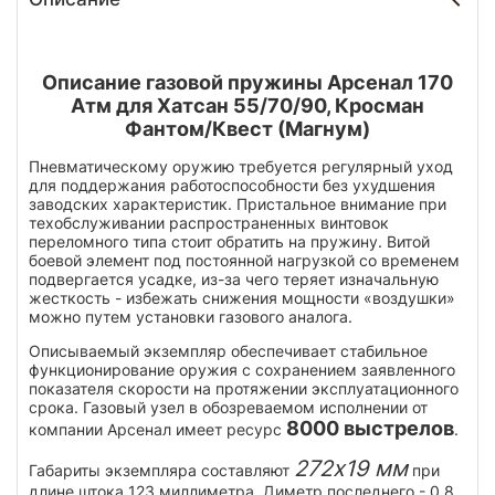
Описание газовой пружины Арсенал 170
Атм для Хатсан 55/70/90, Кросман
Фантом/Квест (Магнум)
Пневматическому оружию требуется регулярный уход
для поддержания работоспособности без ухудшения
заводских характеристик. Пристальное внимание при
техобслуживании распространенных винтовок
переломного типа стоит обратить на пружину. Витой
боевой элемент под постоянной нагрузкой со временем
подвергается усадке, из-за чего теряет изначальную
жесткость - избежать снижения мощности «воздушки»
можно путем установки газового аналога.
Описываемый экземпляр обеспечивает стабильное
функционирование оружия с сохранением заявленного
показателя скорости на протяжении эксплуатационного
срока. Газовый узел в обозреваемом исполнении от
8000 выстрелов
компании Арсенал имеет ресурс
.
272x19 мм
Габариты экземпляра составляют
при
длине штока 123 миллиметра. Диметр последнего - 0.8