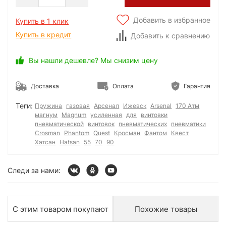
Добавить в избранное
Купить в 1 клик
Купить в кредит
Добавить к сравнению
Вы нашли дешевле? Мы снизим цену
Доставка
Оплата
Гарантия
Теги:
Пружина
газовая
Арсенал
Ижевск
Arsenal
170 Атм
магнум
Magnum
усиленная
для
винтовки
пневматической
винтовок
пневматических
пневматики
Crosman
Phantom
Quest
Кросман
Фантом
Квест
Хатсан
Hatsan
55
70
90
Следи за нами:
С этим товаром покупают
Похожие товары