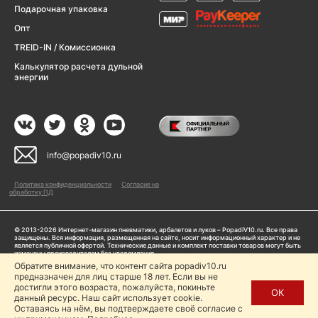
Подарочная упаковка
Опт
TREID-IN / Комиссионка
Калькулятор расчета дульной
энергии
info@popadiv10.ru
Политика конфиденциальности
Согласие на
обработку ПД
© 2013-2026 Интернет-магазин пневматики, арбалетов и луков – PopadiV10.ru. Все права
защищены. Вся информация, размещенная на сайте, носит информационный характер и не
является публичной офертой. Технические данные и комплект поставки товаров могут быть
изменены производителем без уведомления
ИП Жарук Александр Сергеевич, ОГРНИП: 314504704200042
Обратите внимание, что контент сайта popadiv10.ru
Пользуясь сайтом Popadiv10.ru, пользователь автоматически соглашается с условиями,
предназначен для лиц старше 18 лет. Если вы не
прописанными в
Политике конфиденциальности
достигли этого возраста, пожалуйста, покиньте
ОК
данный ресурс. Наш сайт использует cookie.
Копирование любой информации (тексты, фото, видео и др.) с сайта Popadiv10 запрещено,
за исключением наличия письменного согласия администрации сайта Popadiv10.
Оставаясь на нём, вы подтверждаете своё согласие с