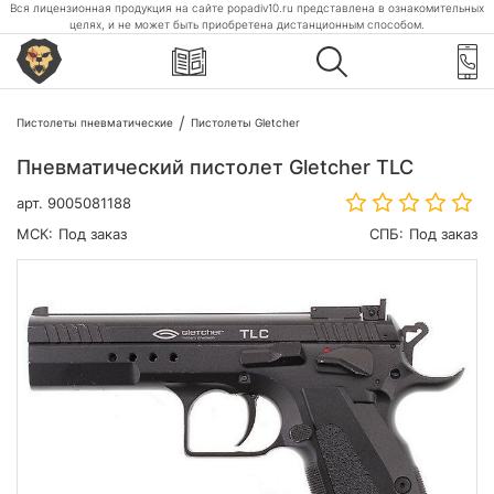
Вся лицензионная продукция на сайте popadiv10.ru представлена в ознакомительных
целях, и не может быть приобретена дистанционным способом.
Пистолеты пневматические
Пистолеты Gletcher
Пневматический пистолет Gletcher TLC
арт.
9005081188
МСК:
Под заказ
СПБ:
Под заказ