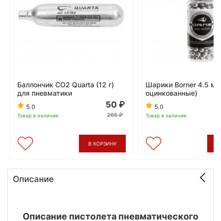
Баллончик CO2 Quarta (12 г)
Шарики Borner 4.5 мм
для пневматики
оцинкованные)
50
5.0
5.0
265
Товар в наличии
Товар в наличии
В КОРЗИНУ
В
Описание
Описание пистолета пневматического