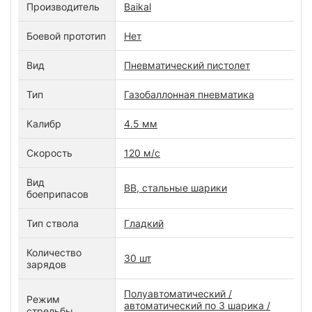
Производитель
Baikal
Боевой прототип
Нет
Вид
Пневматический пистолет
Тип
Газобаллонная пневматика
Калибр
4.5 мм
Скорость
120 м/с
Вид
ВВ, стальные шарики
боеприпасов
Тип ствола
Гладкий
Количество
30 шт
зарядов
Полуавтоматический /
Режим
автоматический по 3 шарика /
стрельбы