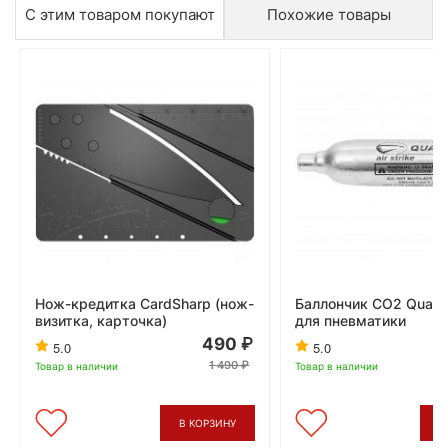
С этим товаром покупают
Похожие товары
Нож-кредитка CardSharp (нож-
Баллончик CO2 Quarta 
визитка, карточка)
для пневматики
490
5.0
5.0
1 490
Товар в наличии
Товар в наличии
В КОРЗИНУ
В