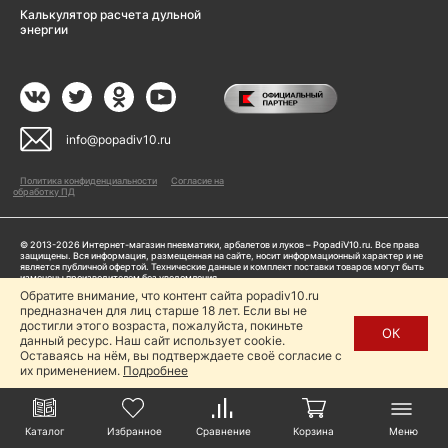
Калькулятор расчета дульной
энергии
info@popadiv10.ru
Политика конфиденциальности
Согласие на
обработку ПД
© 2013-2026 Интернет-магазин пневматики, арбалетов и луков – PopadiV10.ru. Все права
защищены. Вся информация, размещенная на сайте, носит информационный характер и не
является публичной офертой. Технические данные и комплект поставки товаров могут быть
изменены производителем без уведомления
ИП Жарук Александр Сергеевич, ОГРНИП: 314504704200042
Обратите внимание, что контент сайта popadiv10.ru
Пользуясь сайтом Popadiv10.ru, пользователь автоматически соглашается с условиями,
предназначен для лиц старше 18 лет. Если вы не
прописанными в
Политике конфиденциальности
достигли этого возраста, пожалуйста, покиньте
ОК
данный ресурс. Наш сайт использует cookie.
Копирование любой информации (тексты, фото, видео и др.) с сайта Popadiv10 запрещено,
за исключением наличия письменного согласия администрации сайта Popadiv10.
Оставаясь на нём, вы подтверждаете своё согласие с
их применением.
Подробнее
Каталог
Избранное
Сравнение
Корзина
Меню