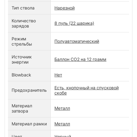
Тип ствола
Нарезной
Количество
8 пуль (22 шарика)
зарядов
Режим
Полуавтоматический
стрельбы
Источник
Баллон СО2 на 12 грамм
энергии
Blowback
Нет
Есть, кнопочный на спусковой
Предохранитель
скобе
Материал
Металл
затвора
Материал рамки
Металл
Цвет
Черный