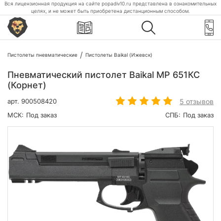
Вся лицензионная продукция на сайте popadiv10.ru представлена в ознакомительных
целях, и не может быть приобретена дистанционным способом.
Пистолеты пневматические
Пистолеты Baikal (Ижевск)
Пневматический пистолет Baikal МР 651КС
(Корнет)
5 отзывов
арт.
900508420
МСК:
Под заказ
СПБ:
Под заказ