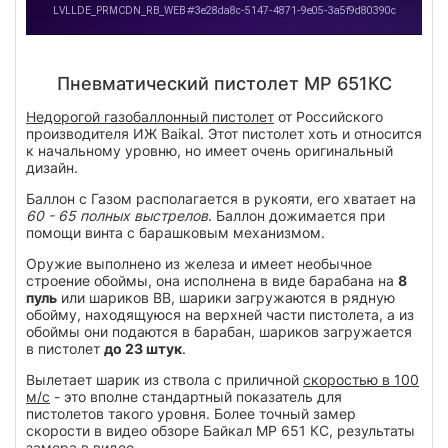
Пневматический пистолет МР 651КС
Недорогой газобаллонный пистолет
от Российского
производителя ИЖ Baikal. Этот пистолет хоть и относится
к начальному уровню, но имеет очень оригинальный
дизайн.
Баллон с Газом располагается в рукояти, его хватает на
60 - 65 полных выстрелов
. Баллон дожимается при
помощи винта с барашковым механизмом.
Оружие выполнено из железа и имеет необычное
строение обоймы, она исполнена в виде барабана на
8
пуль
или шариков ВВ, шарики загружаются в рядную
обойму, находящуюся на верхней части пистолета, а из
обоймы они подаются в барабан, шариков загружается
в пистолет
до 23 штук
.
Вылетает шарик из ствола с приличной
скоростью в 100
м/с
- это вполне стандартный показатель для
пистолетов такого уровня. Более точный замер
скорости в видео обзоре Байкал МР 651 КС, результаты
замера в видео.