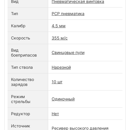
Вид
Пневматическая винтовка
Тип
PCP пневматика
Калибр
4.5 мм
Скорость
355 м/с
Вид
Свинцовые пули
боеприпасов
Тип ствола
Нарезной
Количество
10 шт
зарядов
Режим
Одиночный
стрельбы
Редуктор
Нет
Источник
Ресивер высокого давления