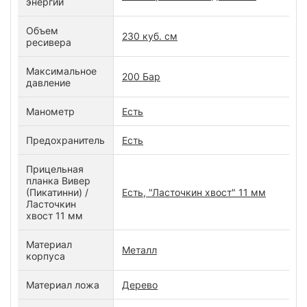
энергии
Объем
230 куб. см
ресивера
Максимальное
200 Бар
давление
Манометр
Есть
Предохранитель
Есть
Прицельная
планка Вивер
(Пикатинни) /
Есть, "Ласточкин хвост" 11 мм
Ласточкин
хвост 11 мм
Материал
Металл
корпуса
Материал ложа
Дерево