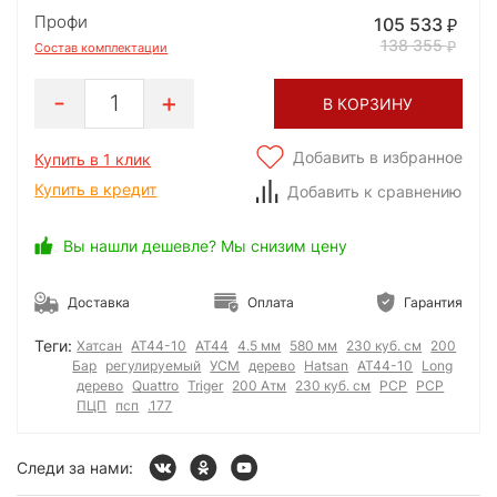
Профи
105 533
138 355
Состав комплектации
1
В КОРЗИНУ
Добавить в избранное
Купить в 1 клик
Купить в кредит
Добавить к сравнению
Вы нашли дешевле? Мы снизим цену
Доставка
Оплата
Гарантия
Теги:
Хатсан
АТ44-10
AT44
4.5 мм
580 мм
230 куб. см
200
Бар
регулируемый
УСМ
дерево
Hatsan
AT44-10
Long
дерево
Quattro
Triger
200 Атм
230 куб. см
PCP
РСР
ПЦП
псп
.177
Следи за нами: