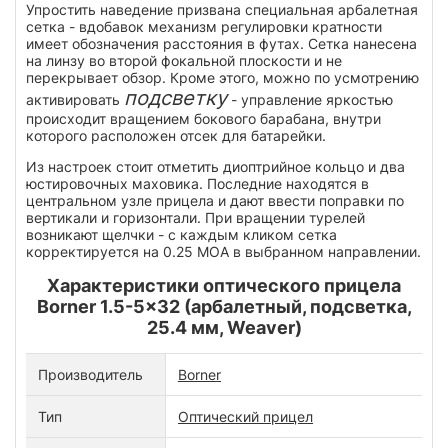
Упростить наведение призвана специальная арбалетная
сетка - вдобавок механизм регулировки кратности
имеет обозначения расстояния в футах. Сетка нанесена
на линзу во второй фокальной плоскости и не
перекрывает обзор. Кроме этого, можно по усмотрению
подсветку
активировать
- управление яркостью
происходит вращением бокового барабана, внутри
которого расположен отсек для батарейки.
Из настроек стоит отметить диоптрийное кольцо и два
юстировочных маховика. Последние находятся в
центральном узле прицела и дают ввести поправки по
вертикали и горизонтали. При вращении турелей
возникают щелчки - с каждым кликом сетка
корректируется на 0.25 MOA в выбранном направлении.
Характеристики оптического прицела
Borner 1.5-5x32 (арбалетный, подсветка,
25.4 мм, Weaver)
Производитель
Borner
Тип
Оптический прицел