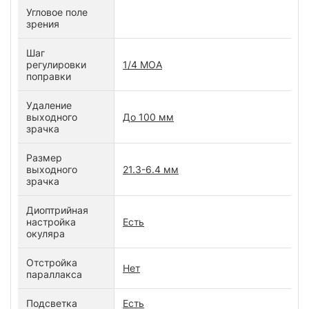
Угловое поле
зрения
Шаг
регулировки
1/4 MOA
поправки
Удаление
выходного
До 100 мм
зрачка
Размер
выходного
21.3-6.4 мм
зрачка
Диоптрийная
настройка
Есть
окуляра
Отстройка
Нет
параллакса
Подсветка
Есть