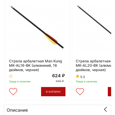
Стрела арбалетная Man Kung
Стрела арбалетная M
MK-AL16-BK (алюминий, 16
MK-AL20-BK (алюмини
дюймов, черная)
дюймов, черная)
624
5.0
845
Товар в наличии
Товар в наличии
В КОРЗИНУ
В
Описание