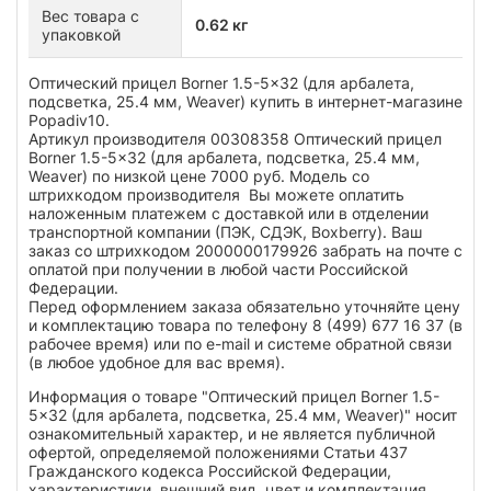
Вес товара с
0.62 кг
упаковкой
Оптический прицел Borner 1.5-5x32 (для арбалета,
подсветка, 25.4 мм, Weaver) купить в интернет-магазине
Popadiv10.
Артикул производителя 00308358 Оптический прицел
Borner 1.5-5x32 (для арбалета, подсветка, 25.4 мм,
Weaver) по низкой цене 7000 руб. Модель со
штрихкодом производителя Вы можете оплатить
наложенным платежем с доставкой или в отделении
транспортной компании (ПЭК, СДЭК, Boxberry). Ваш
заказ со штрихкодом 2000000179926 забрать на почте с
оплатой при получении в любой части Российской
Федерации.
Перед оформлением заказа обязательно уточняйте цену
и комплектацию товара по телефону 8 (499) 677 16 37 (в
рабочее время) или по e-mail и системе обратной связи
(в любое удобное для вас время).
Информация о товаре "Оптический прицел Borner 1.5-
5x32 (для арбалета, подсветка, 25.4 мм, Weaver)" носит
ознакомительный характер, и не является публичной
офертой, определяемой положениями Статьи 437
Гражданского кодекса Российской Федерации,
характеристики, внешний вид, цвет и комплектация