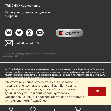
TREID-IN / Комиссионка
Калькулятор расчета дульной
энергии
info@popadiv10.ru
Политика конфиденциальности
Согласие на
обработку ПД
© 2013-2026 Интернет-магазин пневматики, арбалетов и луков – PopadiV10.ru. Все права
защищены. Вся информация, размещенная на сайте, носит информационный характер и не
является публичной офертой. Технические данные и комплект поставки товаров могут быть
изменены производителем без уведомления
ИП Жарук Александр Сергеевич, ОГРНИП: 314504704200042
Обратите внимание, что контент сайта popadiv10.ru
Пользуясь сайтом Popadiv10.ru, пользователь автоматически соглашается с условиями,
предназначен для лиц старше 18 лет. Если вы не
прописанными в
Политике конфиденциальности
достигли этого возраста, пожалуйста, покиньте
ОК
данный ресурс. Наш сайт использует cookie.
Копирование любой информации (тексты, фото, видео и др.) с сайта Popadiv10 запрещено,
за исключением наличия письменного согласия администрации сайта Popadiv10.
Оставаясь на нём, вы подтверждаете своё согласие с
их применением.
Подробнее