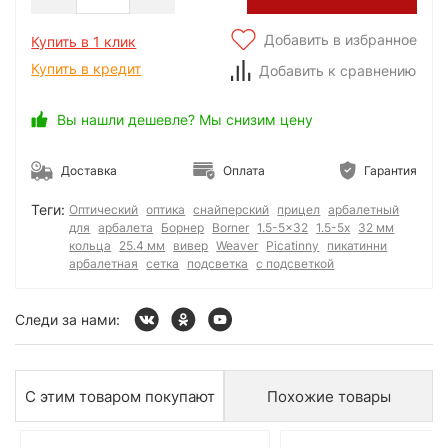
Добавить в избранное
Купить в 1 клик
Купить в кредит
Добавить к сравнению
Вы нашли дешевле? Мы снизим цену
Доставка
Оплата
Гарантия
Теги:
Оптический
оптика
снайперский
прицел
арбалетный
для
арбалета
Борнер
Borner
1.5-5x32
1.5-5x
32 мм
кольца
25.4 мм
вивер
Weaver
Picatinny
пикатинни
арбалетная
сетка
подсветка
с подсветкой
Следи за нами:
С этим товаром покупают
Похожие товары