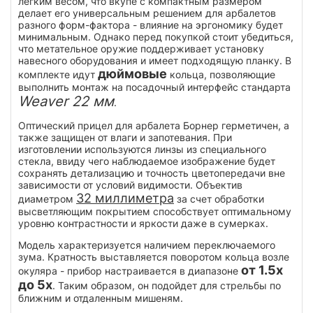
легким весом, что вкупе с компактным размером
делает его универсальным решением для арбалетов
разного форм-фактора - влияние на эргономику будет
минимальным. Однако перед покупкой стоит убедиться,
что метательное оружие поддерживает установку
навесного оборудования и имеет подходящую планку. В
дюймовые
комплекте идут
кольца, позволяющие
выполнить монтаж на посадочный интерфейс стандарта
Weaver 22 мм
.
Оптический прицел для арбалета Борнер герметичен, а
также защищен от влаги и запотевания. При
изготовлении используются линзы из специального
стекла, ввиду чего наблюдаемое изображение будет
сохранять детализацию и точность цветопередачи вне
зависимости от условий видимости. Объектив
32 миллиметра
диаметром
за счет обработки
высветляющим покрытием способствует оптимальному
уровню контрастности и яркости даже в сумерках.
Модель характеризуется наличием переключаемого
зума. Кратность выставляется поворотом кольца возле
от 1.5x
окуляра - прибор настраивается в диапазоне
до 5x
. Таким образом, он подойдет для стрельбы по
ближним и отдаленным мишеням.