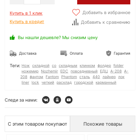
Добавить в избранное
Купить в 1 клик
Купить в кредит
Добавить к сравнению
Вы нашли дешевле? Мы снизим цену
Доставка
Оплата
Гарантия
Теги:
Нож
складной
со
складным
клинком
фолдер
folder
ножемир
Nozhemir
EDC
повседневный
ЕДЦ
А-208
A-
208
фантом
Fantom
Phantom
сталь
440
лайнер
лок
liner
lock
четкий
расклад
городской
карманный
Следи за нами:
С этим товаром покупают
Похожие товары