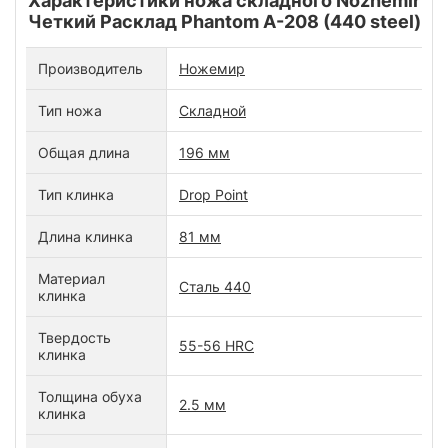
Характеристики ножа складного Nozhemir
Четкий Расклад Phantom A-208 (440 steel)
Производитель
Ножемир
Тип ножа
Складной
Общая длина
196 мм
Тип клинка
Drop Point
Длина клинка
81 мм
Материал
Сталь 440
клинка
Твердость
55-56 HRC
клинка
Толщина обуха
2.5 мм
клинка