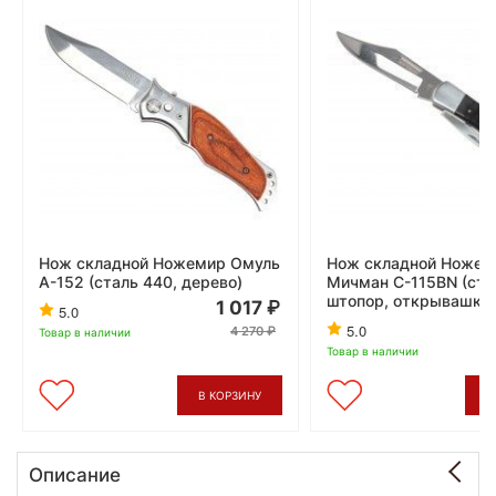
Нож складной Ножемир Омуль
Нож складной Ножем
A-152 (сталь 440, дерево)
Мичман C-115BN (ста
штопор, открывашка)
1 017
5.0
5.0
4 270
Товар в наличии
Товар в наличии
В КОРЗИНУ
В
Описание