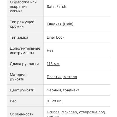
Обработка или
покрытие
Satin Finish
клинка
Тип режущей
Гладкая (Plain)
кромки
Тип замка
Liner Lock
Дополнительные
Нет
инструменты
Длина рукоятки
115 мм
Материал
Пластик, металл
рукояти
Цвет рукояти
Черный, градиент
Вес
0.128 кг
Клипса, флиппер, отверстие под
Особенности
темляк