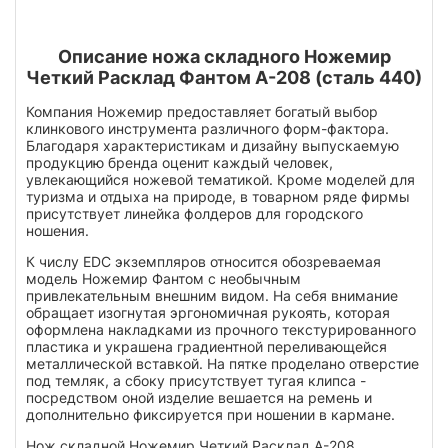
Описание ножа складного Ножемир
Четкий Расклад Фантом А-208 (сталь 440)
Компания Ножемир предоставляет богатый выбор
клинкового инструмента различного форм-фактора.
Благодаря характеристикам и дизайну выпускаемую
продукцию бренда оценит каждый человек,
увлекающийся ножевой тематикой. Кроме моделей для
туризма и отдыха на природе, в товарном ряде фирмы
присутствует линейка фолдеров для городского
ношения.
К числу EDC экземпляров относится обозреваемая
модель Ножемир Фантом с необычным
привлекательным внешним видом. На себя внимание
обращает изогнутая эргономичная рукоять, которая
оформлена накладками из прочного текстурированного
пластика и украшена градиентной переливающейся
металлической вставкой. На пятке проделано отверстие
под темляк, а сбоку присутствует тугая клипса -
посредством оной изделие вешается на ремень и
дополнительно фиксируется при ношении в кармане.
Нож складной Ножемир Четкий Расклад А-208