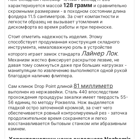
128 грамм
характеризуется массой
и сравнительно
скромными размерами - в походном состоянии длина
фолдера 11.5 сантиметров. За счет компактности и
легкости образец не вызывает утомления и
дискомфорта во время работы и при переноске.
Стоит отметить надежность изделия. Этому
способствует продуманная конструкция складного
инструмента, немаловажную роль в устройстве
Лайнер Лок
которого играет замок стандарта
.
Механизм жестко фиксирует раскрытое лезвие, не
давая тому сомкнуться даже при больших нагрузках -
манипуляции по извлечению выполняются одной рукой
благодаря наличию флиппера.
81 миллиметр
Сам клинок Drop Point длиной
выполнен из нержавейки. Сталь 440 впоследствии
прохождения процедуры закалки имеет твердость 55-
56 единиц по методу Роквелла. Нож выделяется
гладкой остро заточенной кромкой, за счет чего
обеспечивается ровный контролируемый рез - заточка
продолжительное время сохраняется и легко
восстанавливается бытовым станком или абразивным
камнем.