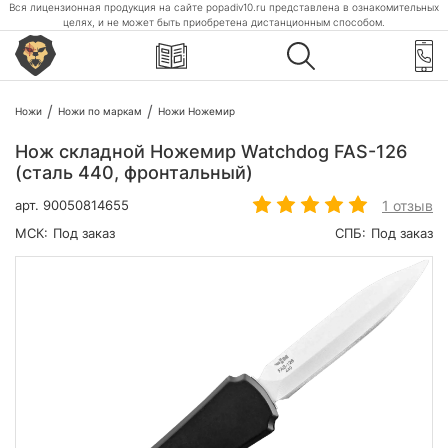
Вся лицензионная продукция на сайте popadiv10.ru представлена в ознакомительных
целях, и не может быть приобретена дистанционным способом.
Ножи
Ножи по маркам
Ножи Ножемир
Нож складной Ножемир Watchdog FAS-126
(сталь 440, фронтальный)
1 отзыв
арт.
90050814655
МСК:
Под заказ
СПБ:
Под заказ