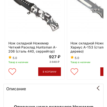
Нож складной Ножемир
Нож складной Ножем
Четкий Расклад Huntsman A-
Хариус A-153 (сталь 
206 (сталь 440, серрейтор)
дерево)
927
5.0
5.0
3 840
Товар в наличии
Товар в наличии
В КОРЗИНУ
В
Описание
Описание ножа складного Ножемир