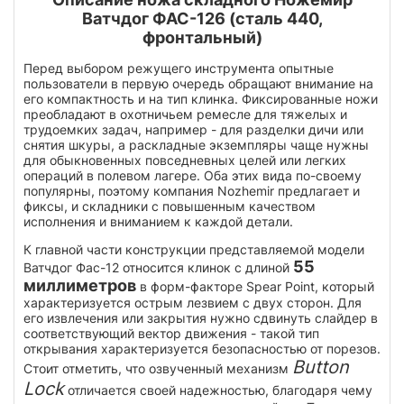
Ватчдог ФАС-126 (сталь 440,
фронтальный)
Перед выбором режущего инструмента опытные
пользователи в первую очередь обращают внимание на
его компактность и на тип клинка. Фиксированные ножи
преобладают в охотничьем ремесле для тяжелых и
трудоемких задач, например - для разделки дичи или
снятия шкуры, а раскладные экземпляры чаще нужны
для обыкновенных повседневных целей или легких
операций в полевом лагере. Оба этих вида по-своему
популярны, поэтому компания Nozhemir предлагает и
фиксы, и складники с повышенным качеством
исполнения и вниманием к каждой детали.
К главной части конструкции представляемой модели
55
Ватчдог Фас-12 относится клинок с длиной
миллиметров
в форм-факторе Spear Point, который
характеризуется острым лезвием с двух сторон. Для
его извлечения или закрытия нужно сдвинуть слайдер в
соответствующий вектор движения - такой тип
открывания характеризуется безопасностью от порезов.
Button
Стоит отметить, что озвученный механизм
Lock
отличается своей надежностью, благодаря чему