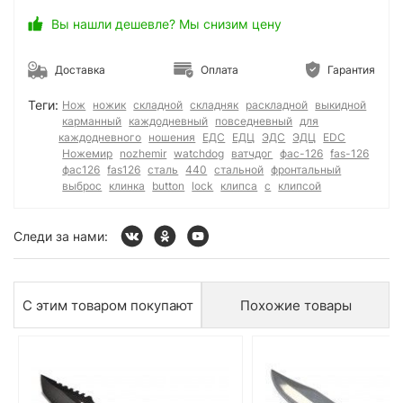
Вы нашли дешевле? Мы снизим цену
Доставка
Оплата
Гарантия
Теги:
Нож
ножик
складной
складняк
раскладной
выкидной
карманный
каждодневный
повседневный
для
каждодневного
ношения
ЕДС
ЕДЦ
ЭДС
ЭДЦ
EDC
Ножемир
nozhemir
watchdog
ватчдог
фас-126
fas-126
фас126
fas126
сталь
440
стальной
фронтальный
выброс
клинка
button
lock
клипса
с
клипсой
Следи за нами:
С этим товаром покупают
Похожие товары