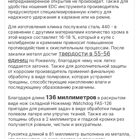
непреднамеренное открытие не произойдет. Также для
удобства ношения EDC инструмента производитель
предусмотрел специализированную клипсу для
надежного удержания в кармане или на ремне.
Для изготовления клинка послужила сталь 440 - в
сравнении с другими материалами количество хрома в
этой марке составляет 16-18 %, который в купе с
молибденом и кремнием привносит повышенное
противодействие к окислительным процессам. После
твердости в 55-56
закалки металл достиг
единиц
по Роквеллу, благодаря чему нож легко
поддается заточке. Также для дополнительной защиты
от коррозии производитель применил финальную
обработку в виде полировки, которая устраняет
трещины, способствующие накоплению влаги и
последующему образованию ржавчины.
136 миллиметров
Благодаря длине
в раскрытом
виде нож складной Ножемир Watchdog FAS-126
пригоден для решения задач в виде обработки пищи в
полевом лагере или упругих тканей. Также из-за
толщины обуха в 2 миллиметра и гладкой кромки рез
получается ровным, чистым и аккуратным.
Рукоятка длиной в 81 миллиметр выполнена из металла,