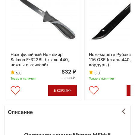
Нож филейный Ножемир
Нож-мачете Рубака О
Salmon F-322BL (сталь 440,
116 OSE (сталь 440, 
ножны с клипсой)
кордуры)
832
5.0
5.0
3 390
Товар в наличии
Товар в наличии
В КОРЗИНУ
В
Описание
Описание точила Marser MSH-8