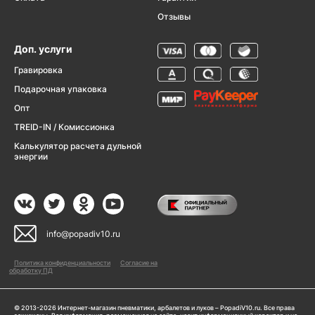
Отзывы
Доп. услуги
Гравировка
Подарочная упаковка
Опт
TREID-IN / Комиссионка
Калькулятор расчета дульной
энергии
info@popadiv10.ru
Политика конфиденциальности
Согласие на
обработку ПД
© 2013-2026 Интернет-магазин пневматики, арбалетов и луков – PopadiV10.ru. Все права