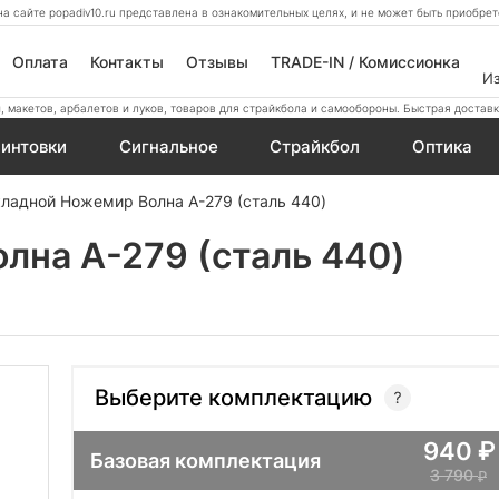
а сайте popadiv10.ru представлена в ознакомительных целях, и не может быть приобр
Оплата
Контакты
Отзывы
TRADE-IN / Комиссионка
И
 макетов, арбалетов и луков, товаров для страйкбола и самообороны. Быстрая доставк
интовки
Сигнальное
Страйкбол
Оптика
ладной Ножемир Волна A-279 (сталь 440)
лна A-279 (сталь 440)
Выберите комплектацию
940
Базовая комплектация
3 790