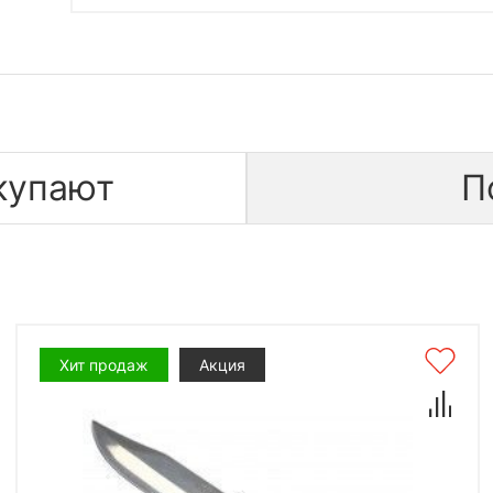
купают
П
Хит продаж
Акция