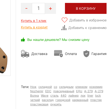
1
В КОРЗИНУ
Добавить в избранное
Купить в 1 клик
Купить в кредит
Добавить к сравнению
Вы нашли дешевле? Мы снизим цену
Доставка
Оплата
Гарантия
Теги:
Нож
складной
со
складным
клинком
ножемир
Nozhemir
EDC
повседневный
ЕДЦ
А-279
A-279
Волна
Wave
сталь
440
лайнер
лок
liner
lock
четкий
расклад
городской
карманный
пластик
пластиковая
рукоять