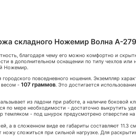
ожа складного Ножемир Волна А-279 
ность, благодаря чему его можно комфортно и скрытно
ности в дополнительном оснащении по типу чехлов или
й Ножемир.
я городского повседневного ношения. Экземпляр хара
107 граммов
 весом -
. Это достигается использован
альзывает из ладони при работе, а наличие боковой к
тся по мере необходимости - достаточно выкрутить уд
 темляком - под шнурок предусмотрено отверстие на 
й, а в сложенном виде ее габариты составляют 11.3 с
ст ножу сложиться при сильной нагрузке. Для раскрыти