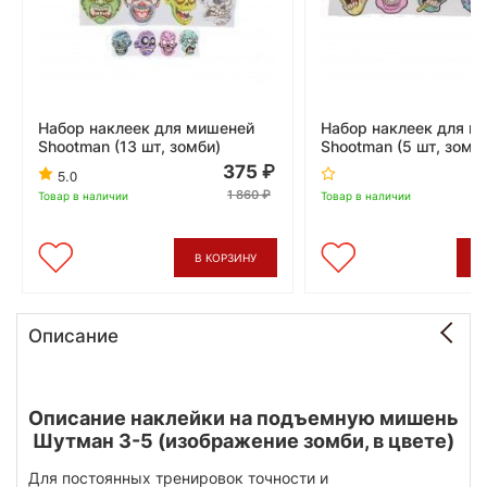
Набор наклеек для мишеней
Набор наклеек для м
Shootman (13 шт, зомби)
Shootman (5 шт, зомб
375
5.0
1 860
Товар в наличии
Товар в наличии
В КОРЗИНУ
В
Описание
Описание наклейки на подъемную мишень
Шутман З-5 (изображение зомби, в цвете)
Для постоянных тренировок точности и