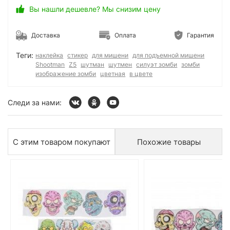
Вы нашли дешевле? Мы снизим цену
Доставка
Оплата
Гарантия
Теги:
наклейка
стикер
для мишени
для подъемной мишени
Shootman
Z5
шутман
шутмен
силуэт зомби
зомби
изображение зомби
цветная
в цвете
Следи за нами:
С этим товаром покупают
Похожие товары