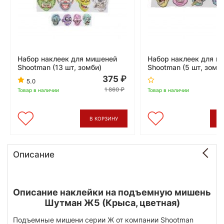
Набор наклеек для мишеней
Набор наклеек для м
Shootman (13 шт, зомби)
Shootman (5 шт, зомб
375
5.0
1 860
Товар в наличии
Товар в наличии
В КОРЗИНУ
В
Описание
Описание наклейки на подъемную мишень
Шутман Ж5 (Крыса, цветная)
Подъемные мишени серии Ж от компании Shootman