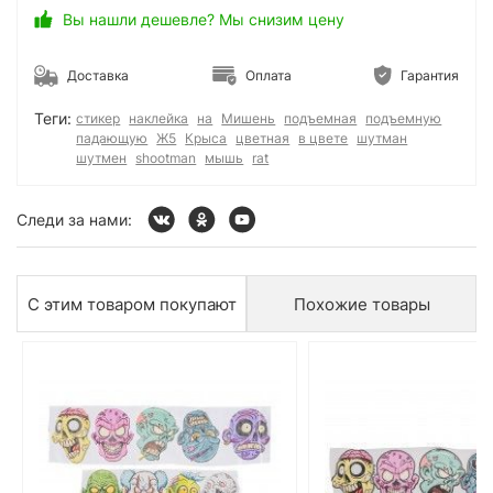
Вы нашли дешевле? Мы снизим цену
Доставка
Оплата
Гарантия
Теги:
стикер
наклейка
на
Мишень
подъемная
подъемную
падающую
Ж5
Крыса
цветная
в цвете
шутман
шутмен
shootman
мышь
rat
Следи за нами:
С этим товаром покупают
Похожие товары