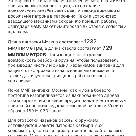
Затвор винтовки Мосина изготовлен из металла и имеет
оригинальную комплектацию, что сохраняет
возможность отрабатывать навык взвода винтовки и
досылания патрона в патронник. Также устройство
взводящего механизма сохранило принцип работы,
благодаря чему макет имитировал выстрел с холостым
щелчком.
1232
Длина винтовки Мосина составляет
миллиметра
729
, а длина ствола составляет
миллиметров
. Производитель сохранил
возможность разборки оружия, чтобы пользователь
производил чистку и смазку механизмов винтовки для
защиты от коррозии и изнашивания механизмов, а
также для изучения принципов работы боевых
механизмов.
Ложа ММГ винтовки Мосина, как и ложа боевого
прототипа изготавливается из лакированного дерева.
Такой вариант исполнения придает макету эстетически
приятный внешний вид классической винтовки Мосина
образца 1891-1930 годов.
Для отработки навыков работы с оружием
используются макеты патронов калибра 7.62
миллиметра, которые приобретаются на сайте нашего
магазина. Макет патрона не относится к лицензионным