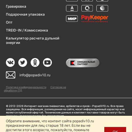
Гравировка
Подарочная упаковка
Опт
TREID-IN / Комиссионка
Калькулятор расчета дульной
энергии
info@popadiv10.ru
Политика конфиденциальности
Согласие на
обработку ПД
© 2013-2026 Интернет-магазин пневматики, арбалетов и луков – PopadiV10.ru. Все права
защищены. Вся информация, размещенная на сайте, носит информационный характер и не
является публичной офертой. Технические данные и комплект поставки товаров могут быть
изменены производителем без уведомления
ИП Жарук Александр Сергеевич, ОГРНИП: 314504704200042
Обратите внимание, что контент сайта popadiv10.ru
предназначен для лиц старше 18 лет. Если вы не
Пользуясь сайтом Popadiv10.ru, пользователь автоматически соглашается с условиями,
прописанными в
Политике конфиденциальности
достигли этого возраста, пожалуйста, покиньте
ОК