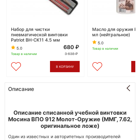
Набор для чистки
Масло для оружия Ру
пневматической винтовки
мл (нейтральное)
Patriot BH-CK11 4.5 мм
5.0
680
5.0
Товар в наличии
3 638
Товар в наличии
В КОРЗИНУ
В
Описание
Описание списанной учебной винтовки
Мосина ВПО 912 Молот-Оружие (ММГ, 7.62,
оригинальное ложе)
Один из известных и авторитетных производителей