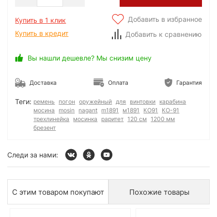
Добавить в избранное
Купить в 1 клик
Купить в кредит
Добавить к сравнению
Вы нашли дешевле? Мы снизим цену
Доставка
Оплата
Гарантия
Теги:
ремень
погон
оружейный
для
винтовки
карабина
мосина
mosin
nagant
m1891
м1891
КО91
КО-91
трехлинейка
мосинка
раритет
120 см
1200 мм
брезент
Следи за нами:
С этим товаром покупают
Похожие товары