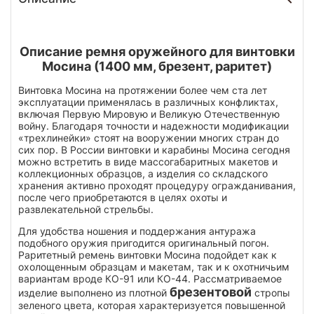
Описание ремня оружейного для винтовки
Мосина (1400 мм, брезент, раритет)
Винтовка Мосина на протяжении более чем ста лет
эксплуатации применялась в различных конфликтах,
включая Первую Мировую и Великую Отечественную
войну. Благодаря точности и надежности модификации
«трехлинейки» стоят на вооружении многих стран до
сих пор. В России винтовки и карабины Мосина сегодня
можно встретить в виде массогабаритных макетов и
коллекционных образцов, а изделия со складского
хранения активно проходят процедуру огражданивания,
после чего приобретаются в целях охоты и
развлекательной стрельбы.
Для удобства ношения и поддержания антуража
подобного оружия пригодится оригинальный погон.
Раритетный ремень винтовки Мосина подойдет как к
охолощенным образцам и макетам, так и к охотничьим
вариантам вроде КО-91 или КО-44. Рассматриваемое
брезентовой
изделие выполнено из плотной
стропы
зеленого цвета, которая характеризуется повышенной