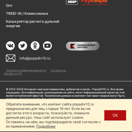
Опт
TREID-IN / Комиссионка
Калькулятор расчета дульной
энергии
info@popadiv10.ru
Политика конфиденциальности
Согласие на
обработку ПД
© 2013-2026 Интернет-магазин пневматики, арбалетов и луков – PopadiV10.ru. Все права
защищены. Вся информация, размещенная на сайте, носит информационный характер и не
является публичной офертой. Технические данные и комплект поставки товаров могут быть
изменены производителем без уведомления
ИП Жарук Александр Сергеевич, ОГРНИП: 314504704200042
Обратите внимание, что контент сайта popadiv10.ru
Пользуясь сайтом Popadiv10.ru, пользователь автоматически соглашается с условиями,
предназначен для лиц старше 18 лет. Если вы не
прописанными в
Политике конфиденциальности
достигли этого возраста, пожалуйста, покиньте
ОК
данный ресурс. Наш сайт использует cookie.
Копирование любой информации (тексты, фото, видео и др.) с сайта Popadiv10 запрещено,
за исключением наличия письменного согласия администрации сайта Popadiv10.
Оставаясь на нём, вы подтверждаете своё согласие с
их применением.
Подробнее