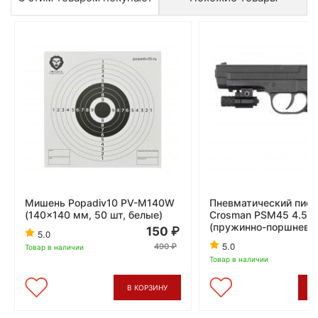
Мишень Popadiv10 PV-M140W
Пневматический пист
(140x140 мм, 50 шт, белые)
Crosman PSM45 4.5 
(пружинно-поршнево
150
5.0
5.0
490
Товар в наличии
Товар в наличии
В КОРЗИНУ
В