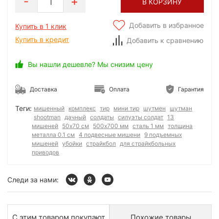
1
В КОРЗИНУ
Добавить в избранное
Купить в 1 клик
Купить в кредит
Добавить к сравнению
Вы нашли дешевле? Мы снизим цену
Доставка
Оплата
Гарантия
Теги:
мишенный
комплекс
тир
мини тир
шутмен
шутман
shootman
дачный
солдаты
силуэты солдат
13
мишеней
50x70 см
500x700 мм
сталь 1 мм
толщина
металла 0.1 см
4 подвесные мишени
9 подъемных
мишеней
убойки
страйкбол
для страйкбольных
приводов
Следи за нами:
С этим товаром покупают
Похожие товары