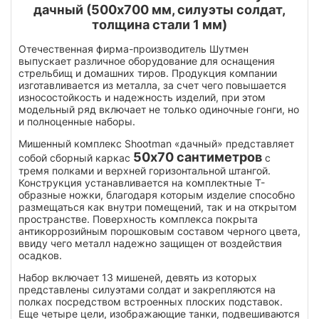
дачный (500x700 мм, силуэты солдат,
толщина стали 1 мм)
Отечественная фирма-производитель Шутмен
выпускает различное оборудование для оснащения
стрельбищ и домашних тиров. Продукция компании
изготавливается из металла, за счет чего повышается
износостойкость и надежность изделий, при этом
модельный ряд включает не только одиночные гонги, но
и полноценные наборы.
Мишенный комплекс Shootman «дачный» представляет
50x70 сантиметров
собой сборный каркас
с
тремя полками и верхней горизонтальной штангой.
Конструкция устанавливается на комплектные T-
образные ножки, благодаря которым изделие способно
размещаться как внутри помещений, так и на открытом
пространстве. Поверхность комплекса покрыта
антикоррозийным порошковым составом черного цвета,
ввиду чего металл надежно защищен от воздействия
осадков.
Набор включает 13 мишеней, девять из которых
представлены силуэтами солдат и закрепляются на
полках посредством встроенных плоских подставок.
Еще четыре цели, изображающие танки, подвешиваются