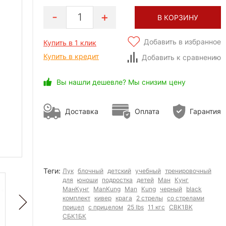
1
В КОРЗИНУ
Добавить в избранное
Купить в 1 клик
Купить в кредит
Добавить к сравнению
Вы нашли дешевле? Мы снизим цену
Доставка
Оплата
Гарантия
Теги:
Лук
блочный
детский
учебный
тренировочный
для
юноши
подростка
детей
Ман
Кунг
МанКунг
ManKung
Man
Kung
черный
black
комплект
кивер
крага
2 стрелы
со стрелами
прицел
с прицелом
25 lbs
11 кгс
CBK1BK
СБК1БК