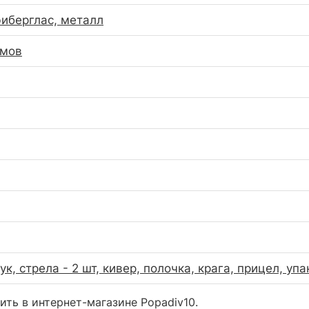
фиберглас, металл
ймов
к, стрела - 2 шт, кивер, полочка, крага, прицел, уп
ить в интернет-магазине Popadiv10.