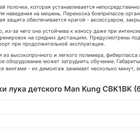
й полочки, которая устанавливается непосредственно 
ля наведения на мишень. Переноска боеприпасов орг
ная защита обеспечивается крагой - аксессуаром, зак
 из-за чего она устойчива к износу даже при интенси
 тренировок на средних дистанциях. Предусмотрены п
мфорт при продолжительной эксплуатации.
 из высокопрочного и легкого полимера, фибергласса и
ое оборудование может затруднить обучение. Габариты
се винтами - их демонтаж занимает несколько минут, 
и лука детского Man Kung CBK1BK (б