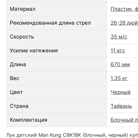
Материал
Пластик, 
Рекомендованная длина стрел
26-28 дю
Скорость
35 м/с
Усилие натяжения
11 кгс
Длина
670 мм
Вес
1.35 кг
Цвет
Черный
Страна
Тайвань
Комплектация
Блочный лу
Лук детский Man Kung CBK1BK (блочный, черный) куп