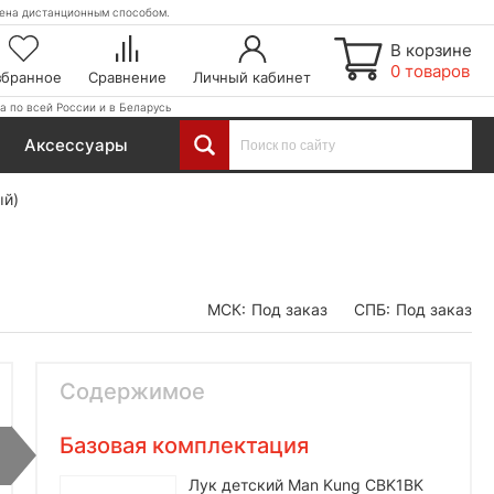
етена дистанционным способом.
В корзине
0 товаров
збранное
Сравнение
Личный кабинет
а по всей России и в Беларусь
Аксессуары
ый)
МСК:
Под заказ
СПБ:
Под заказ
Содержимое
Базовая комплектация
Лук детский Man Kung CBK1BK