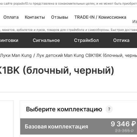
а сайте popadiv10.ru представлена в ознакомительных целях, и не может быть приобр
Оплата
Контакты
Отзывы
TRADE-IN / Комиссионка
И
 макетов, арбалетов и луков, товаров для страйкбола и самообороны. Быстрая доставк
интовки
Сигнальное
Страйкбол
Оптика
Луки Man Kung
Лук детский Man Kung CBK1BK (блочный, черн
K1BK (блочный, черный)
Выберите комплектацию
9 346
Базовая комплектация
23 365