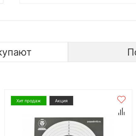
купают
П
Хит продаж
Акция