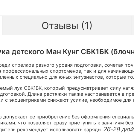
Отзывы (1)
ка детского Ман Кунг СБК1БК (блоч
еди стрелков разного уровня подготовки, сочетая то
ля профессиональных спортсменов, так и для начинающ
вленных специально для юных энтузиастов, которые то
аемый лук CBK1BK, который предусматривает силу нат
дготовкой. Длина растяжки также настраивается в пр
ки с эксцентриками снижают усилие, необходимое для
о допускает ее приобретение без оформления специаль
ками, что позволяет сразу приступить к занятиям бе
26-28 дю
одитель рекомендует использовать заряды