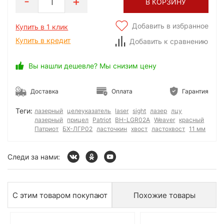
1
В КОРЗИНУ
Добавить в избранное
Купить в 1 клик
Купить в кредит
Добавить к сравнению
Вы нашли дешевле? Мы снизим цену
Доставка
Оплата
Гарантия
Теги:
лазерный
целеуказатель
laser
sight
лазер
лцу
лазерный
прицел
Patriot
BH-LGR02A
Weaver
красный
Патриот
БХ-ЛГР02
ласточкин
хвост
ластохвост
11 мм
Следи за нами:
С этим товаром покупают
Похожие товары