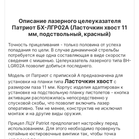
Описание лазерного целеуказателя
Патриот БХ-ЛГР02А (Ласточкин хвост 11
мм, подствольный, красный)
Точность прицеливания - только половина от успеха
попадания по цели. В случае динамичной стрельбы
потребуется еще одна составляющая в виде скорости
сведения с мишенью. Целеуказатель лазерного типа BH-
LGR02A позволит добиться последнего.
Модель от Патриот с припиской A предназначена для
Ласточкин хвост
установки на планки типа
с
размером паза 11 мм. Корпус изделия адаптирован к
установке на подствольную планку пистолетов - кнопка
активации расположилась непосредственно у
спусковой скобы, что позволит включить лазер
оперативно. Тем не менее, конструктив не исключил
монтаж и на другие виды оружия.
Прицел ЛЦУ Patriot предполагает настройку перед
использованием. Для этого необходимо провернуть
потайные юстировочные винтики так, чтобы точка