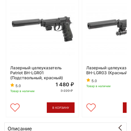
Лазерный целеуказатель
Лазерный целеуказате
Patriot BH-LGR01
BH-LGR03 (Красный)
(Подствольный, красный)
5.0
1 480
5.0
Товар в наличии
3 220
Товар в наличии
В КОРЗИНУ
В
Описание