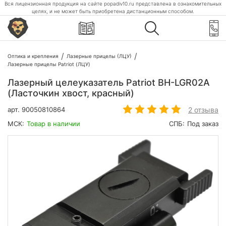
Вся лицензионная продукция на сайте popadiv10.ru представлена в ознакомительных
целях, и не может быть приобретена дистанционным способом.
Оптика и крепления
Лазерные прицелы (ЛЦУ)
Лазерные прицелы Patriot (ЛЦУ)
Лазерный целеуказатель Patriot BH-LGR02A
(Ласточкин хвост, красный)
2 отзыва
арт.
90050810864
МСК:
Товар в наличии
СПБ:
Под заказ