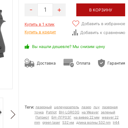
1
В КОРЗИНУ
Добавить в избранное
Купить в 1 клик
Купить в кредит
Добавить к сравнению
Вы нашли дешевле? Мы снизим цену
Доставка
Оплата
Гарантия
Теги:
лазерный
целеуказатель
лазер
лцу
лазерная
точка
Patriot
BH-LGR03G
на Weaver
зеленый
Патриот
БН-ЛГР03Г
на вивер 22 мм
weaver 22
mm
green laser
532 нм
длина волны 532 nm
lr44