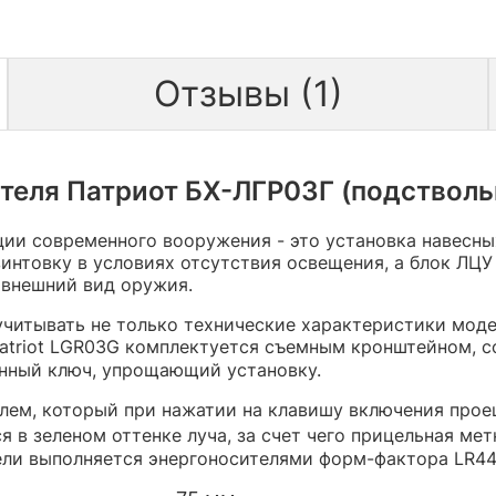
Отзывы (1)
теля Патриот БХ-ЛГР03Г (подствольн
ции современного вооружения - это установка навесн
винтовку в условиях отсутствия освещения, а блок Л
 внешний вид оружия.
читывать не только технические характеристики модел
Patriot LGR03G комплектуется съемным кронштейном, 
анный ключ, упрощающий установку.
ем, который при нажатии на клавишу включения проец
 в зеленом оттенке луча, за счет чего прицельная мет
ли выполняется энергоносителями форм-фактора LR44 