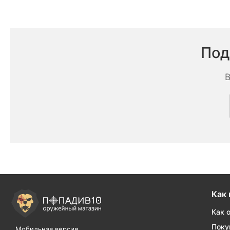
Под
В
Как 
Как 
Поку
Мобильная версия