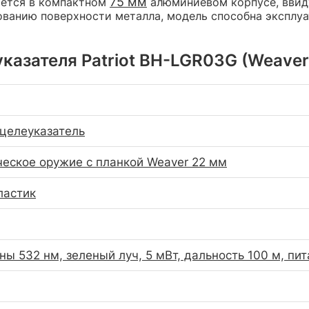
75 мм
ается в компактном
алюминиевом корпусе, ввиду
ванию поверхности металла, модель способна эксплуа
азателя Patriot BH-LGR03G (Weaver 2
целеуказатель
еское оружие с планкой Weaver 22 мм
ластик
ны 532 нм, зеленый луч, 5 мВт, дальность 100 м, пи