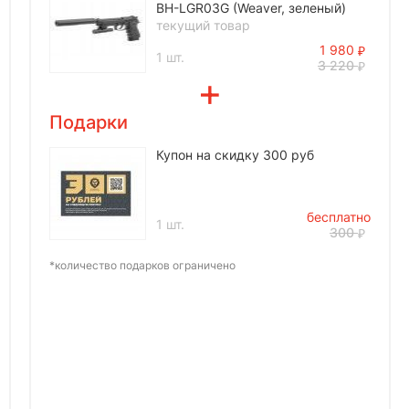
BH-LGR03G (Weaver, зеленый)
текущий товар
1 980
1 шт.
3 220
Подарки
Купон на скидку 300 руб
бесплатно
1 шт.
300
*количество подарков ограничено