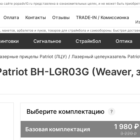
а сайте popadiv10.ru представлена в ознакомительных целях, и не может быть приобр
Оплата
Контакты
Отзывы
TRADE-IN / Комиссионка
И
 макетов, арбалетов и луков, товаров для страйкбола и самообороны. Быстрая доставк
интовки
Сигнальное
Страйкбол
Оптика
азерные прицелы Patriot (ЛЦУ)
Лазерный целеуказатель Patrio
atriot BH-LGR03G (Weaver, 
Выберите комплектацию
1 980
Базовая комплектация
3 220