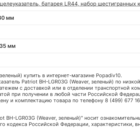
целеуказатель, батарея LR44, набор шестигранных 
 30 мм
 35 мм
 зеленый) купить в интернет-магазине Popadiv10.
затель Patriot BH-LGR03G (Weaver, зеленый) по низко
ежем с доставкой или в отделении транспортной компа
атой при получении в любой части Российской Федера
ну и комплектацию товара по телефону 8 (499) 677 16 
ot BH-LGR03G (Weaver, зеленый)" носит ознакомительны
о кодекса Российской Федерации, характеристики, вн