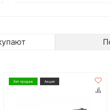
купают
П
Хит продаж
Акция