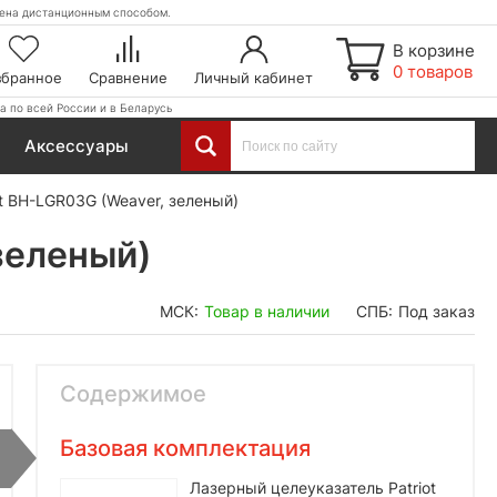
етена дистанционным способом.
В корзине
0 товаров
збранное
Сравнение
Личный кабинет
а по всей России и в Беларусь
Аксессуары
t BH-LGR03G (Weaver, зеленый)
зеленый)
МСК:
Товар в наличии
СПБ:
Под заказ
Содержимое
Базовая комплектация
Лазерный целеуказатель Patriot