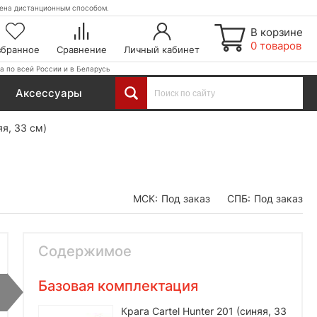
етена дистанционным способом.
В корзине
0 товаров
збранное
Сравнение
Личный кабинет
а по всей России и в Беларусь
Аксессуары
яя, 33 см)
МСК:
Под заказ
СПБ:
Под заказ
Содержимое
Базовая комплектация
Крага Cartel Hunter 201 (синяя, 33