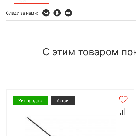
Следи за нами:
С этим товаром по
Хит продаж
Акция