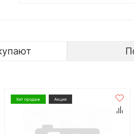
купают
П
Хит продаж
Акция