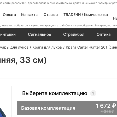
а сайте popadiv10.ru представлена в ознакомительных целях, и не может быть приобр
Оплата
Контакты
Отзывы
TRADE-IN / Комиссионка
И
 макетов, арбалетов и луков, товаров для страйкбола и самообороны. Быстрая доставк
интовки
Сигнальное
Страйкбол
Оптика
уары для луков
Краги для луков
Крага Cartel Hunter 201 (син
иняя, 33 см)
Выберите комплектацию
1 672
Базовая комплектация
4 365