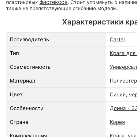
фастексов
пластиковых
. Стоит упомянуть о налич
также не препятствующие сгибанию модели.
Характеристики кра
Производитель
Cartel
Тип
Крага для
Совместимость
Универсал
Материал
Полиэстер
Цвет
Синий, че
Особенности
Длина - 3
Страна
Корея
Комплектация
Крага, уп