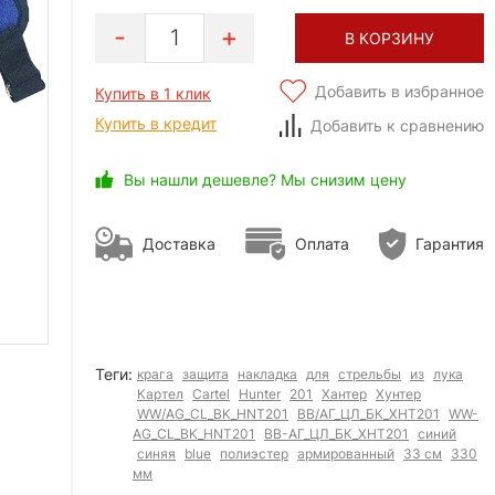
1
В КОРЗИНУ
Добавить в избранное
Купить в 1 клик
Купить в кредит
Добавить к сравнению
Вы нашли дешевле? Мы снизим цену
Доставка
Оплата
Гарантия
Теги:
крага
защита
накладка
для
стрельбы
из
лука
Картел
Cartel
Hunter
201
Хантер
Хунтер
WW/AG_CL_BK_HNT201
ВВ/АГ_ЦЛ_БК_ХНТ201
WW-
AG_CL_BK_HNT201
ВВ-АГ_ЦЛ_БК_ХНТ201
синий
синяя
blue
полиэстер
армированный
33 см
330
мм