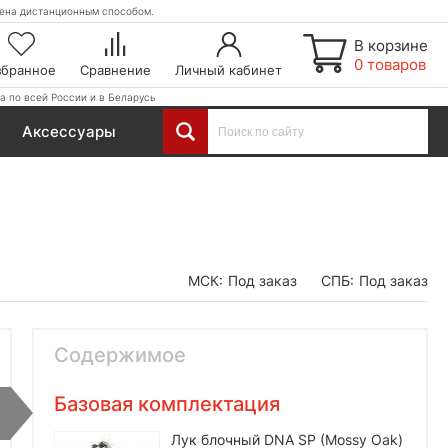
етена дистанционным способом.
В корзине
0 товаров
збранное
Сравнение
Личный кабинет
а по всей России и в Беларусь
Аксессуары
МСК:
Под заказ
СПБ:
Под заказ
Содержимое
Базовая комплектация
Лук блочный DNA SP (Mossy Oak)