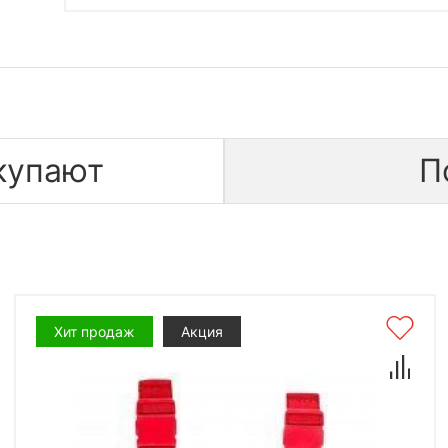
купают
П
Хит продаж
Акция