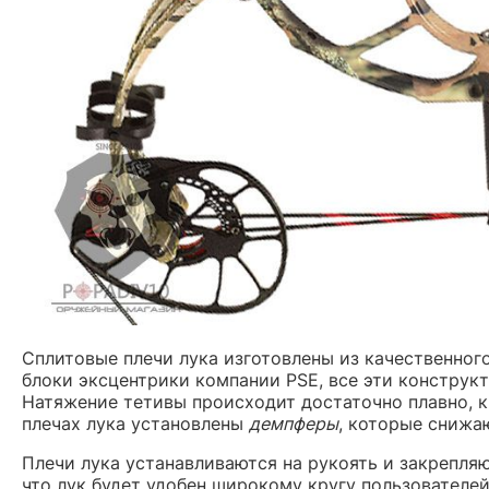
Cплитовые плечи лука изготовлены из качественног
блоки эксцентрики компании PSE, все эти конструк
Натяжение тетивы происходит достаточно плавно, 
плечах лука установлены
демпферы
, которые снижа
Плечи лука устанавливаются на рукоять и закрепля
что лук будет удобен широкому кругу пользователей