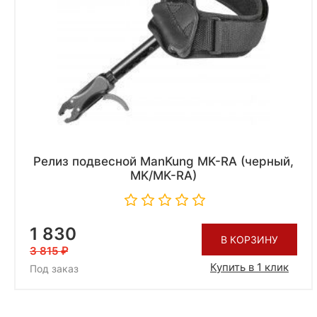
Релиз подвесной ManKung MK-RA (черный,
MK/MK-RA)
1 830
В КОРЗИНУ
3 815
Купить в 1 клик
Под заказ