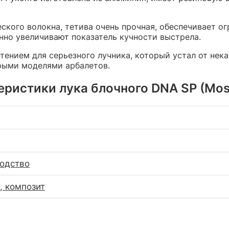
еского волокна, тетива очень прочная, обеспечивает 
нно увеличивают показатель кучности выстрела.
тением для серьезного лучника, который устал от нек
рыми моделями арбалетов.
еристики лука блочного DNA SP (Mos
водство
 композит