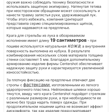
оружия важно соблюдать технику безопасности и
использовать защитную экипировку. Натянутая тетива
при неосторожном обращении может соскользнуть и
нанести травму запястья руки, удерживающей лук.
Чтобы этого избежать, компания Центершот
представила серию специализированных щитков,
которые надеваются на предплечье.
Крага для стрельбы из лука в обозреваемом
19 сантиметров
исполнении имеет длину
- при
кожа
пошиве используется натуральная
, а внутренняя
поверхность выполнена из нубука. В результате
комбинирования нескольких слоев материала толщина
стенки составляет 5 мм. Благодаря дополнительному
армированию изделие фирмы Centershot обеспечивает
надежную защиту руки и характеризуется увеличенной
износостойкостью.
За плотную фиксацию на предплечье отвечают две
фастексами
стропы с
, изготовленными из легкого
ударопрочного пластика. Нейлоновые шлевки хорошо
тянутся, ввиду чего крага Centershot подойдет стрелкам
с различным размером руки, а при необходимости ее
можно без труда надеть поверх одежды. При
продолжительном ношении щитка не возникает эффект
дискомфорта, так как изделие предусматривает