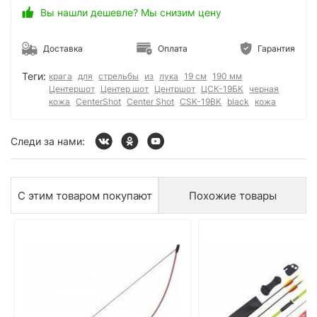
Вы нашли дешевле? Мы снизим цену
Доставка
Оплата
Гарантия
Теги:
крага
для
стрельбы
из
лука
19 см
190 мм
Центершот
Центер шот
Центршот
ЦСК-19БК
черная
кожа
CenterShot
Center Shot
CSK-19BK
black
кожа
Следи за нами:
С этим товаром покупают
Похожие товары