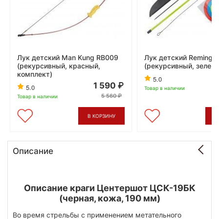
Лук детский Man Kung RB009
Лук детский Remingt
(рекурсивный, красный,
(рекурсивный, зелен
комплект)
5.0
1 590
5.0
Товар в наличии
5 560
Товар в наличии
В КОРЗИНУ
В
Описание
Описание краги Центершот ЦСК-19БК
(черная, кожа, 190 мм)
Во время стрельбы с применением метательного