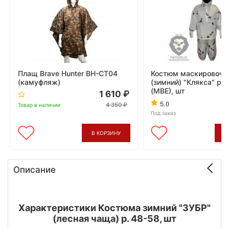
Плащ Brave Hunter BH-CT04
Костюм маскировочн
(камуфляж)
(зимний) "Клякса" р-
(МВЕ), шт
1 610
5.0
4 350
Товар в наличии
Под заказ
В КОРЗИНУ
В
Описание
Характеристики Костюма зимний "ЗУБР"
(лесная чаща) р. 48-58, шт