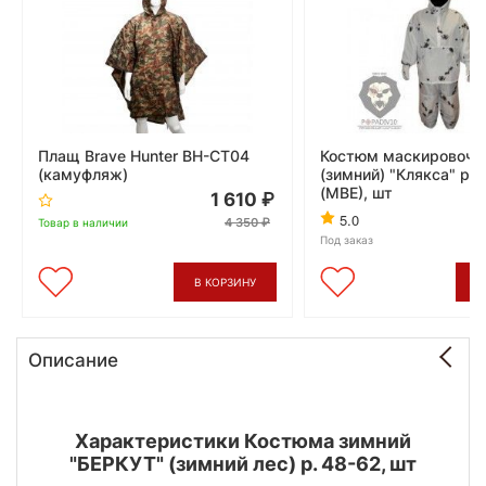
Плащ Brave Hunter BH-CT04
Костюм маскировочн
(камуфляж)
(зимний) "Клякса" р-
(МВЕ), шт
1 610
5.0
4 350
Товар в наличии
Под заказ
В КОРЗИНУ
В
Описание
Характеристики Костюма зимний
"БЕРКУТ" (зимний лес) р. 48-62, шт