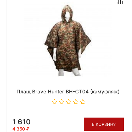
Плащ Brave Hunter BH-CT04 (камуфляж)
1 610
В КОРЗИНУ
4 350