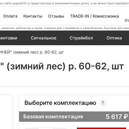
а сайте popadiv10.ru представлена в ознакомительных целях, и не может быть приобр
Оплата
Контакты
Отзывы
TRADE-IN / Комиссионка
И
 макетов, арбалетов и луков, товаров для страйкбола и самообороны. Быстрая доставк
интовки
Сигнальное
Страйкбол
Оптика
НЕЙ" (зимний лес) р. 60-62, шт
 (зимний лес) р. 60-62, шт
Выберите комплектацию
5 617
Базовая комплектация