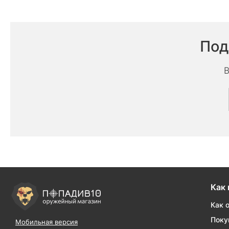
Под
В
Как 
Как 
Поку
Мобильная версия