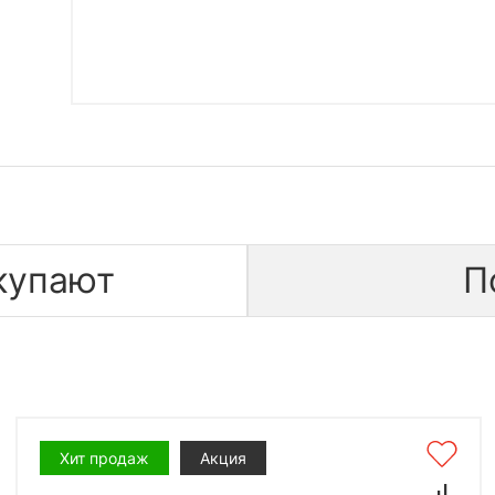
купают
П
Хит продаж
Акция