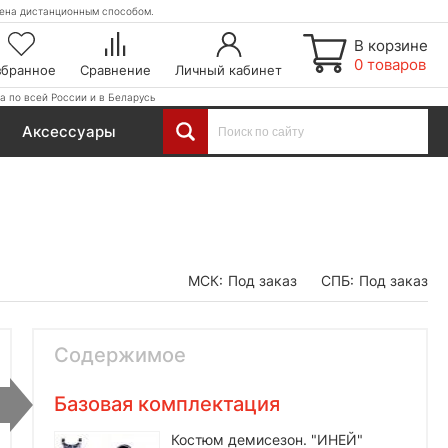
етена дистанционным способом.
В корзине
0 товаров
збранное
Сравнение
Личный кабинет
а по всей России и в Беларусь
Аксессуары
МСК:
Под заказ
СПБ:
Под заказ
Содержимое
Базовая комплектация
Костюм демисезон. "ИНЕЙ"