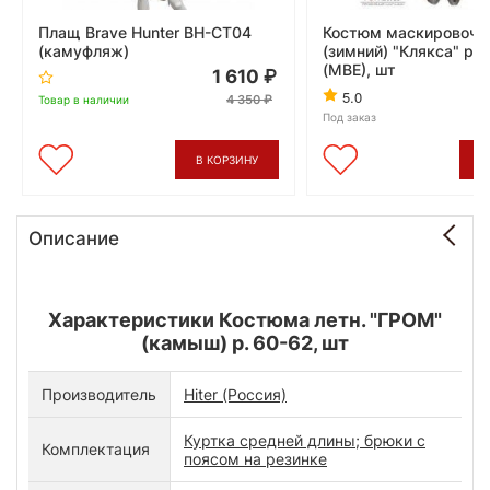
Плащ Brave Hunter BH-CT04
Костюм маскировочн
(камуфляж)
(зимний) "Клякса" р-
(МВЕ), шт
1 610
5.0
4 350
Товар в наличии
Под заказ
В КОРЗИНУ
В
Описание
Характеристики Костюма летн. "ГРОМ"
(камыш) р. 60-62, шт
Производитель
Hiter (Россия)
Куртка средней длины; брюки с
Комплектация
поясом на резинке