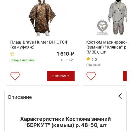
Плащ Brave Hunter BH-CT04
Костюм маскировочн
(камуфляж)
(зимний) "Клякса" р-
(МВЕ), шт
1 610
5.0
4 350
Товар в наличии
Под заказ
В КОРЗИНУ
В
Описание
Характеристики Костюма зимний
"БЕРКУТ" (камыш) р. 48-50, шт