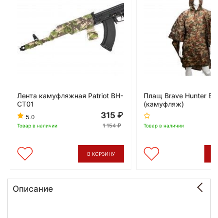
Лента камуфляжная Patriot BH-
Плащ Brave Hunter B
CT01
(камуфляж)
315
5.0
1 154
Товар в наличии
Товар в наличии
В КОРЗИНУ
В
Описание