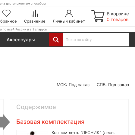
етена дистанционным способом.
В корзине
0 товаров
збранное
Сравнение
Личный кабинет
а по всей России и в Беларусь
Аксессуары
МСК:
Под заказ
СПБ:
Под заказ
Содержимое
Базовая комплектация
Костюм летн. "ЛЕСНИК" (лесн.