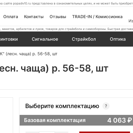
а сайте popadiv10.ru представлена в ознакомительных целях, и не может быть приобр
Оплата
Контакты
Отзывы
TRADE-IN / Комиссионка
И
 макетов, арбалетов и луков, товаров для страйкбола и самообороны. Быстрая доставк
интовки
Сигнальное
Страйкбол
Оптика
" (лесн. чаща) р. 56-58, шт
сн. чаща) р. 56-58, шт
Выберите комплектацию
4 063
Базовая комплектация