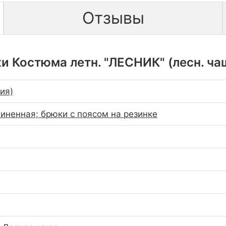
Отзывы
 Костюма летн. "ЛЕСНИК" (лесн. чащ
сия)
линенная; брюки с поясом на резинке