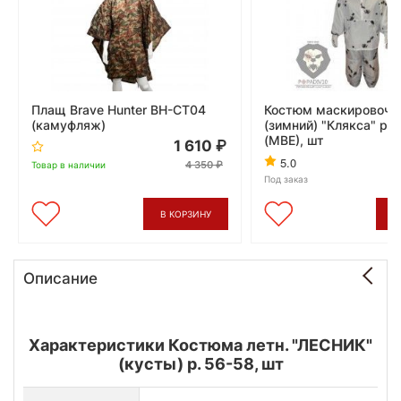
Плащ Brave Hunter BH-CT04
Костюм маскировочн
(камуфляж)
(зимний) "Клякса" р-
(МВЕ), шт
1 610
5.0
4 350
Товар в наличии
Под заказ
В КОРЗИНУ
В
Описание
Характеристики Костюма летн. "ЛЕСНИК"
(кусты) р. 56-58, шт