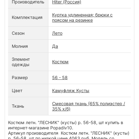
Производитель
Hiter (Россия)
Куртка удлиненная; брюки с
Комплектация
поясом на резинке
Сезон
Лето
Молния
Да
Элемент
Костюм
одежды
Размер
56 - 58
Цвет
Камуфляж Кусты
Смесовая ткань (65% полиэстер /
Ткань
35% х/б)
Костюм летн. "ЛЕСНИК" (кусты) р. 56-58, шт купить в
интернет-магазине Popadiv10.
Артикул производителя Костюм летн. "ЛЕСНИК" (кусты)
р. 56-58, шт по низкой цене 4063 руб. Модель со