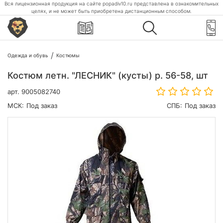
Вся лицензионная продукция на сайте popadiv10.ru представлена в ознакомительных
целях, и не может быть приобретена дистанционным способом.
Одежда и обувь
Костюмы
Костюм летн. "ЛЕСНИК" (кусты) р. 56-58, шт
арт.
9005082740
МСК:
Под заказ
СПБ:
Под заказ