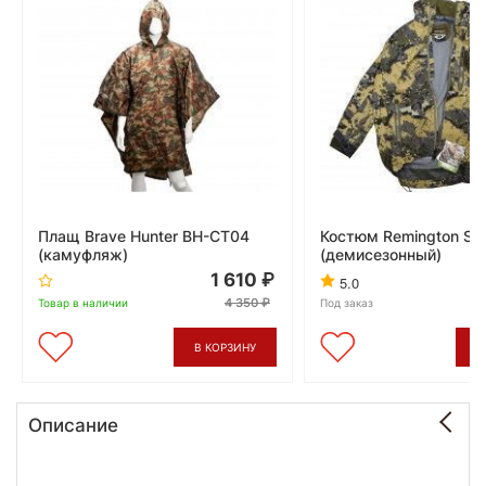
Плащ Brave Hunter BH-CT04
Костюм Remington Sto
(камуфляж)
(демисезонный)
1 610
3
5.0
4 350
Товар в наличии
Под заказ
В КОРЗИНУ
В
Описание