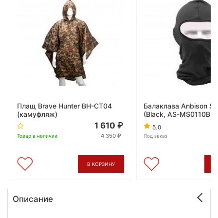
Плащ Brave Hunter BH-CT04
Балаклава Anbison Sp
(камуфляж)
(Black, AS-MS0110B)
1 610
5.0
4 350
Товар в наличии
Под заказ
В КОРЗИНУ
В
Описание