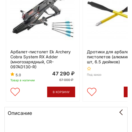
Арбалет-пистолет Ek Archery
Дротики для арбалет
Cobra System RX Adder
пистолетов (алюмини
(многозарядный, CR-
шт, 6.5 дюймов)
097AD130-R)
47 290
5.0
Под заказ
67 000
Товар в наличии
В КОРЗИНУ
В
Описание