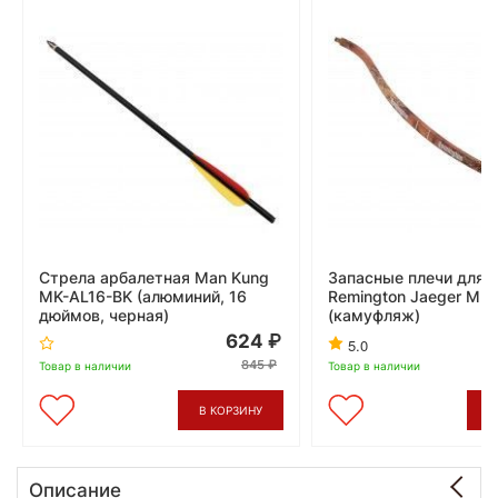
Стрела арбалетная Man Kung
Запасные плечи для 
MK-AL16-BK (алюминий, 16
Remington Jaeger MK
дюймов, черная)
(камуфляж)
624
5.0
845
Товар в наличии
Товар в наличии
В КОРЗИНУ
В
Описание