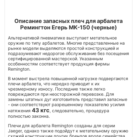
Описание запасных плеч для арбалета
Ремингтон Егерь МК-150 (черные)
Альтернативой пневматике выступает метательное
оружие по типу арбалетов. Многие представленные на
рынке модели выделяются простой конструкцией и
подразумевают недорогое обслуживание без посещения
сертифицированной мастерской. Указанным
особенностям соответствует продукция фирмы
Remington.
В момент выстрела повышенной нагрузке подвергаются
плечи арбалета, что нередко приводит к их
чрезмерному износу. Последние также легко
повреждаются при неосторожной перевозке. Для
замены штатных дуг изготовитель представил запасные
- они соответствуют разрешенному показателю усилия
43 кгс
натяжения
, следовательно, процедура
полностью законна.
Плечи для арбалета Remington созданы для серии
Jaeger, однако также подойдут к метательному оружию
схожей конструкции других брендов вроде семейства