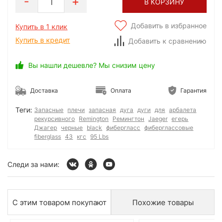
1
В КОРЗИНУ
Добавить в избранное
Купить в 1 клик
Купить в кредит
Добавить к сравнению
Вы нашли дешевле? Мы снизим цену
Доставка
Оплата
Гарантия
Теги:
Запасные
плечи
запасная
дуга
дуги
для
арбалета
рекурсивного
Remington
Ремингтон
Jaeger
егерь
Джагер
черные
black
фибергласс
фиберглассовые
fiberglass
43
кгс
95 Lbs
Следи за нами:
С этим товаром покупают
Похожие товары