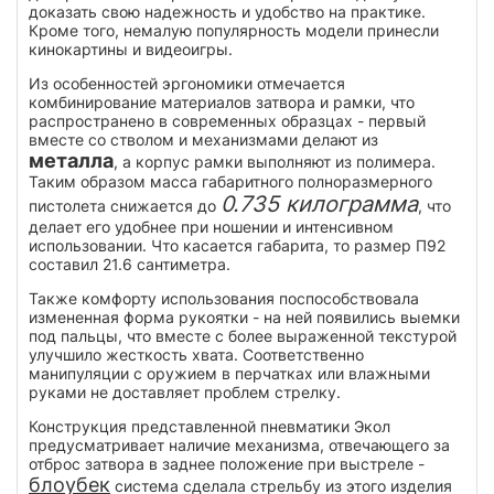
доказать свою надежность и удобство на практике.
Кроме того, немалую популярность модели принесли
кинокартины и видеоигры.
Из особенностей эргономики отмечается
комбинирование материалов затвора и рамки, что
распространено в современных образцах - первый
вместе со стволом и механизмами делают из
металла
, а корпус рамки выполняют из полимера.
Таким образом масса габаритного полноразмерного
0.735 килограмма
пистолета снижается до
, что
делает его удобнее при ношении и интенсивном
использовании. Что касается габарита, то размер П92
составил 21.6 сантиметра.
Также комфорту использования поспособствовала
измененная форма рукоятки - на ней появились выемки
под пальцы, что вместе с более выраженной текстурой
улучшило жесткость хвата. Соответственно
манипуляции с оружием в перчатках или влажными
руками не доставляет проблем стрелку.
Конструкция представленной пневматики Экол
предусматривает наличие механизма, отвечающего за
отброс затвора в заднее положение при выстреле -
блоубек
система сделала стрельбу из этого изделия