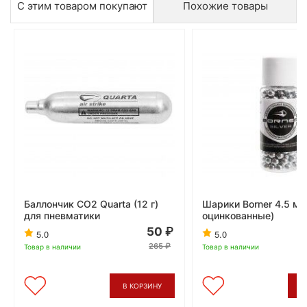
С этим товаром покупают
Похожие товары
Баллончик CO2 Quarta (12 г)
Шарики Borner 4.5 мм
для пневматики
оцинкованные)
50
5.0
5.0
265
Товар в наличии
Товар в наличии
В КОРЗИНУ
В