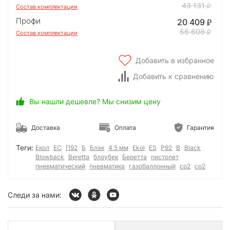
43 131
Состав комплектации
Профи
20 409
56 608
Состав комплектации
Добавить в избранное
Добавить к сравнению
Вы нашли дешевле? Мы снизим цену
Доставка
Оплата
Гарантия
Теги:
Екол
ЕС
П92
Б
Блэк
4.5 мм
Ekol
ES
P92
B
Black
Blowback
Beretta
блоубек
Беретта
пистолет
пневматический
пневматика
газобаллонный
со2
co2
Следи за нами: