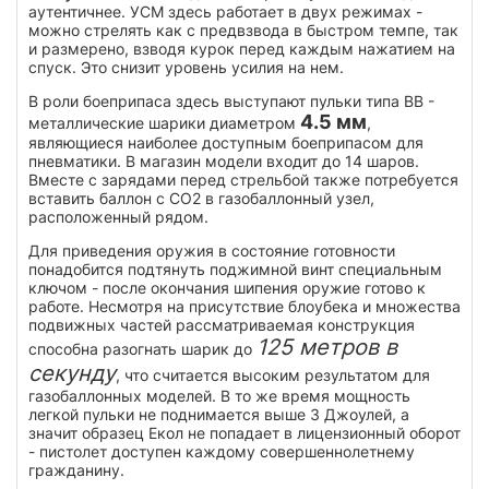
аутентичнее. УСМ здесь работает в двух режимах -
можно стрелять как с предвзвода в быстром темпе, так
и размерено, взводя курок перед каждым нажатием на
спуск. Это снизит уровень усилия на нем.
В роли боеприпаса здесь выступают пульки типа ВВ -
4.5 мм
металлические шарики диаметром
,
являющиеся наиболее доступным боеприпасом для
пневматики. В магазин модели входит до 14 шаров.
Вместе с зарядами перед стрельбой также потребуется
вставить баллон с СО2 в газобаллонный узел,
расположенный рядом.
Для приведения оружия в состояние готовности
понадобится подтянуть поджимной винт специальным
ключом - после окончания шипения оружие готово к
работе. Несмотря на присутствие блоубека и множества
подвижных частей рассматриваемая конструкция
125 метров в
способна разогнать шарик до
секунду
, что считается высоким результатом для
газобаллонных моделей. В то же время мощность
легкой пульки не поднимается выше 3 Джоулей, а
значит образец Екол не попадает в лицензионный оборот
- пистолет доступен каждому совершеннолетнему
гражданину.